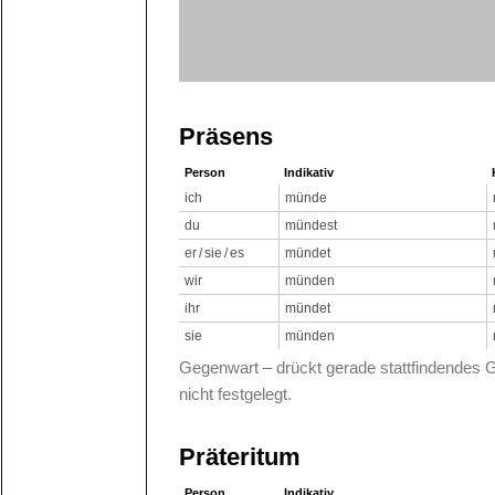
Präsens
Person
Indikativ
ich
münde
du
mündest
er / sie / es
mündet
wir
münden
ihr
mündet
sie
münden
Gegenwart – drückt gerade stattfindendes 
nicht festgelegt.
Präteritum
Person
Indikativ