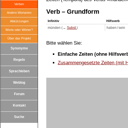
Verben
Verb – Grundform
Andere Wortarten
Infinitiv
Hilfsverb
Abkürzungen
münden (→
Subst.
)
haben / sein
Worte oder Wörter?
Über das Projekt
Bitte wählen Sie:
Synonyme
Einfache Zeiten (ohne Hilfsver
Regeln
Zusammengesetzte Zeiten (mit H
Sprachleben
Weblog
Forum
Kontakt
Suche