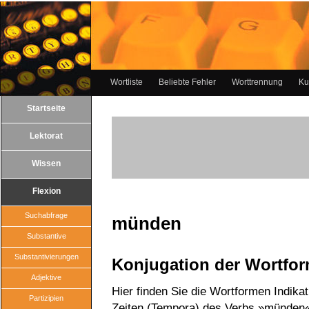
Wortliste
Beliebte Fehler
Worttrennung
Ku
Startseite
Lektorat
Wissen
Flexion
Suchabfrage
münden
Substantive
Substantivierungen
Konjugation der Wortfo
Adjektive
Hier finden Sie die Wortformen Indika
Partizipien
Zeiten (Tempora) des Verbs »münden«