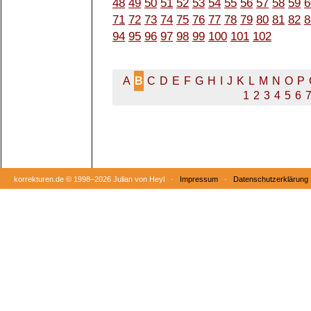
48
49
50
51
52
53
54
55
56
57
58
59
6
71
72
73
74
75
76
77
78
79
80
81
82
8
94
95
96
97
98
99
100
101
102
A
B
C
D
E
F
G
H
I
J
K
L
M
N
O
P
1
2
3
4
5
6
korrekturen.de ©
1998–2026 Julian von Heyl ·
Impressum
·
Datenschutzerklärung