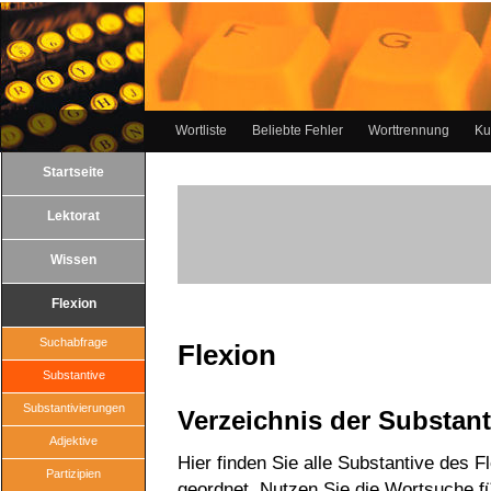
Wortliste
Beliebte Fehler
Worttrennung
Ku
Startseite
Lektorat
Wissen
Flexion
Suchabfrage
Flexion
Substantive
Substantivierungen
Verzeichnis der Substant
Adjektive
Hier finden Sie alle Substantive des F
Partizipien
geordnet. Nutzen Sie die Wortsuche für