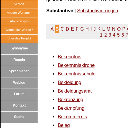
Verben
Substantive
|
Substantivierungen
Andere Wortarten
Abkürzungen
A
B
C
D
E
F
G
H
I
J
K
L
M
N
O
P
Worte oder Wörter?
1
2
3
4
5
6
Über das Projekt
Synonyme
Bekenntnis
Regeln
Bekenntniskirche
Sprachleben
Bekenntnisschule
Bekleidung
Weblog
Bekleidungsamt
Forum
Bekränzung
Kontakt
Bekämpfung
Bekümmernis
Suche
Belag