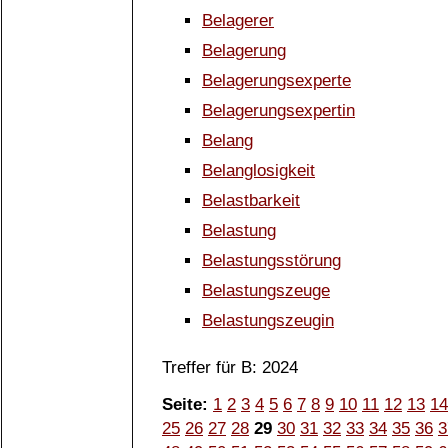
Belagerer
Belagerung
Belagerungsexperte
Belagerungsexpertin
Belang
Belanglosigkeit
Belastbarkeit
Belastung
Belastungsstörung
Belastungszeuge
Belastungszeugin
Treffer für B: 2024
Seite:
1
2
3
4
5
6
7
8
9
10
11
12
13
14
25
26
27
28
29
30
31
32
33
34
35
36
3