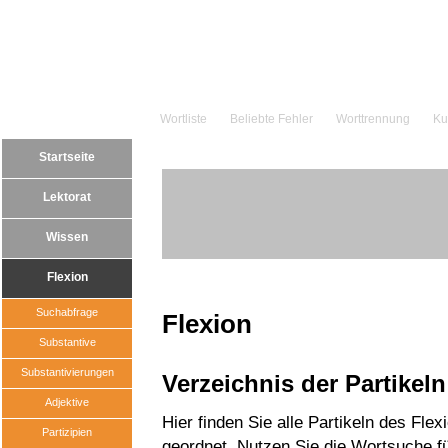
Wortliste
Beliebte Fehler
Worttrennung
Ku
Startseite
Lektorat
Wissen
Flexion
Suchabfrage
Flexion
Substantive
Substantivierungen
Verzeichnis der Partikeln
Adjektive
Hier finden Sie alle Partikeln des Fle
Partizipien
geordnet. Nutzen Sie die Wortsuche für