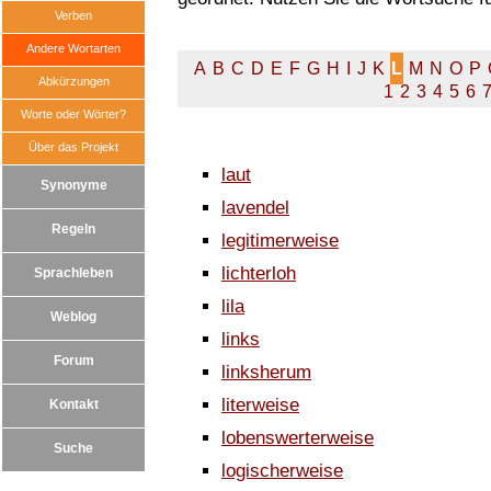
Verben
Andere Wortarten
A
B
C
D
E
F
G
H
I
J
K
L
M
N
O
P
Abkürzungen
1
2
3
4
5
6
Worte oder Wörter?
Über das Projekt
laut
Synonyme
lavendel
Regeln
legitimerweise
lichterloh
Sprachleben
lila
Weblog
links
Forum
linksherum
literweise
Kontakt
lobenswerterweise
Suche
logischerweise