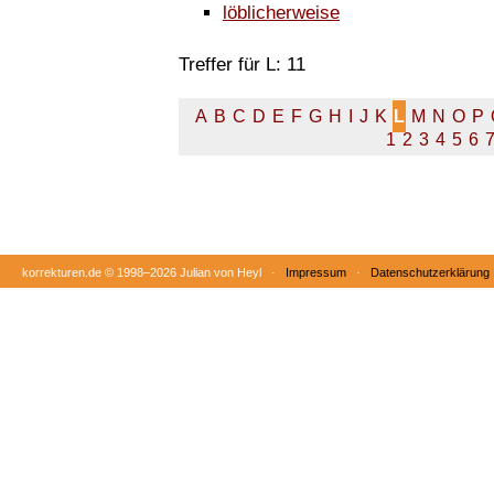
löblicherweise
Treffer für L: 11
A
B
C
D
E
F
G
H
I
J
K
L
M
N
O
P
1
2
3
4
5
6
korrekturen.de ©
1998–2026 Julian von Heyl ·
Impressum
·
Datenschutzerklärung