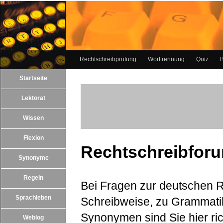
Rechtschreibprüfung
Worttrennung
Quiz
B
Startseite
Lektorat
Wissen
Flexion
Rechtschreibfor
Synonyme
Regeln
Bei Fragen zur deutschen R
Sprachleben
Schreibweise, zu Grammat
Synonymen sind Sie hier ric
Weblog