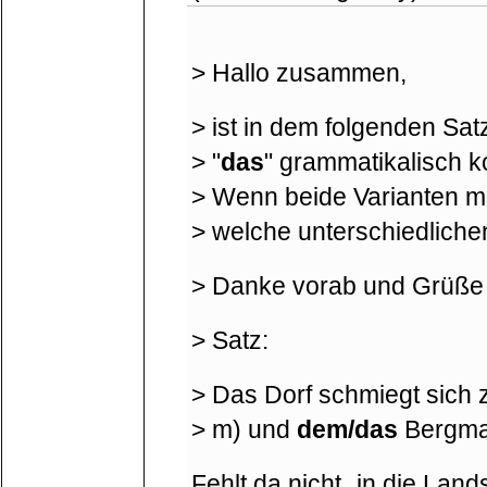
> Hallo zusammen,
> ist in dem folgenden Satz
> "
das
" grammatikalisch k
> Wenn beide Varianten mö
> welche unterschiedliche
> Danke vorab und Grüße 
> Satz:
> Das Dorf schmiegt sic
> m) und
dem/das
Bergmas
Fehlt da nicht „in die Land