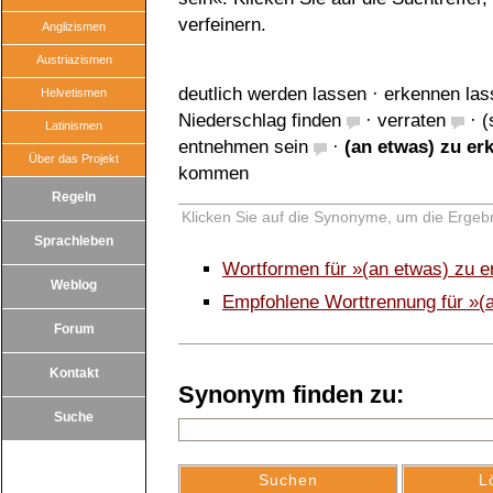
verfeinern.
Anglizismen
Austriazismen
deutlich werden lassen
·
erkennen las
Helvetismen
Niederschlag finden
·
verraten
·
(
Latinismen
entnehmen sein
·
(an etwas) zu er
Über das Projekt
kommen
Regeln
Klicken Sie auf die Synonyme, um die Ergebn
Sprachleben
Wortformen für »(an etwas) zu 
Weblog
Empfohlene Worttrennung für »(
Forum
Kontakt
Synonym finden zu:
Suche