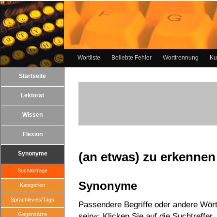
Wortliste
Beliebte Fehler
Worttrennung
Ku
Startseite
Lektorat
Wissen
Flexion
(an etwas) zu erkennen
Synonyme
Suchabfrage
Synonyme
Kategorien
Sprachlevels/Tags
Passendere Begriffe oder andere Wört
Gegensätze
sein«: Klicken Sie auf die Suchtreffer