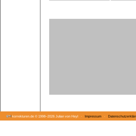
korrekturen.de ©
1998–2026 Julian von Heyl ·
Impressum
·
Datenschutzerklär