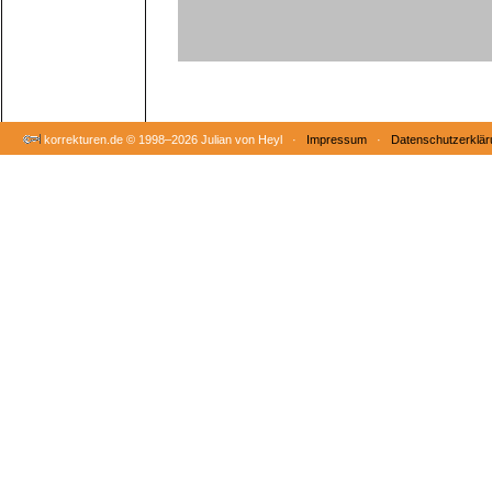
korrekturen.de ©
1998–2026 Julian von Heyl ·
Impressum
·
Datenschutzerklär