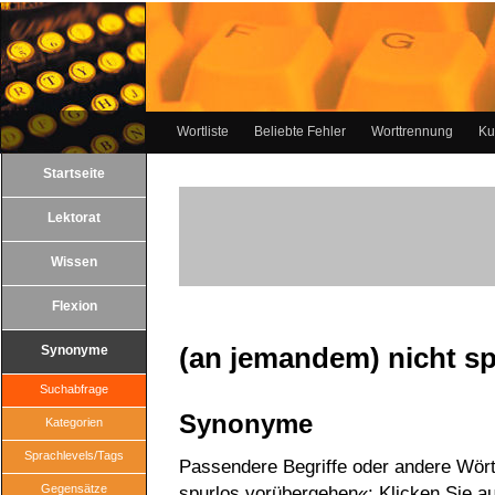
Wortliste
Beliebte Fehler
Worttrennung
Ku
Startseite
Lektorat
Wissen
Flexion
(an jemandem) nicht s
Synonyme
Suchabfrage
Synonyme
Kategorien
Sprachlevels/Tags
Passendere Begriffe oder andere Wört
Gegensätze
spurlos vorübergehen«: Klicken Sie au