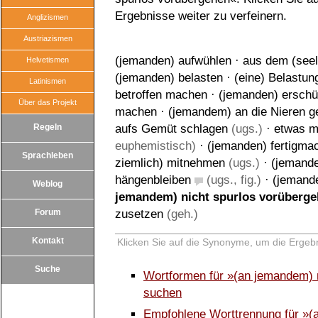
Ergebnisse weiter zu verfeinern.
Anglizismen
Austriazismen
(jemanden) aufwühlen
·
aus dem (seel
Helvetismen
(jemanden) belasten
·
(eine) Belastung
Latinismen
betroffen machen
·
(jemanden) erschü
Über das Projekt
machen
·
(jemandem) an die Nieren g
Regeln
aufs Gemüt schlagen
(ugs.)
·
etwas m
euphemistisch)
·
(jemanden) fertigma
Sprachleben
ziemlich) mitnehmen
(ugs.)
·
(jemande
hängenbleiben
(ugs., fig.)
·
(jemande
Weblog
jemandem) nicht spurlos vorüberg
Forum
zusetzen
(geh.)
Kontakt
Klicken Sie auf die Synonyme, um die Ergebn
Suche
Wortformen für »(an jemandem) 
suchen
Empfohlene Worttrennung für »(