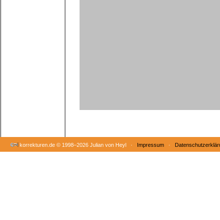
korrekturen.de ©
1998–2026 Julian von Heyl ·
Impressum
·
Datenschutzerklär