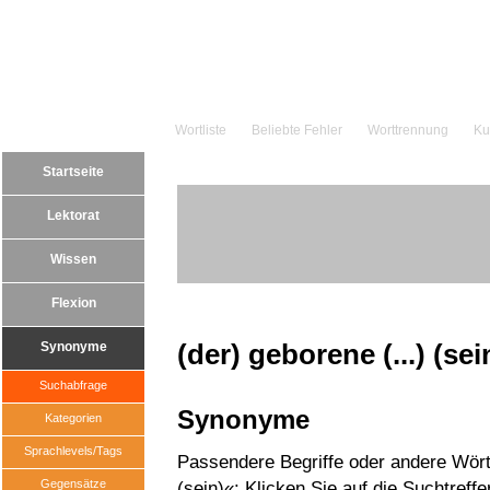
Wortliste
Beliebte Fehler
Worttrennung
Ku
Startseite
Lektorat
Wissen
Flexion
(der) geborene (...) (sei
Synonyme
Suchabfrage
Synonyme
Kategorien
Sprachlevels/Tags
Passendere Begriffe oder andere Wörte
Gegensätze
(sein)«: Klicken Sie auf die Suchtreff