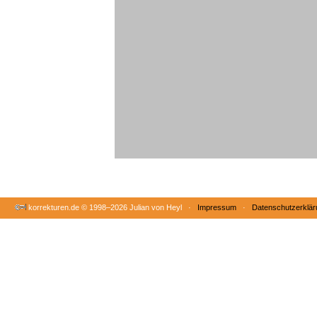
korrekturen.de ©
1998–2026 Julian von Heyl ·
Impressum
·
Datenschutzerklär