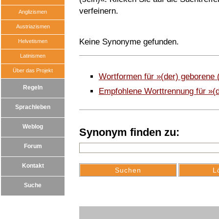
verfeinern.
Anglizismen
Austriazismen
Keine Synonyme gefunden.
Helvetismen
Latinismen
Über das Projekt
Wortformen für »(der) geborene (
Regeln
Empfohlene Worttrennung für »(de
Sprachleben
Weblog
Synonym finden zu:
Forum
Kontakt
Suche