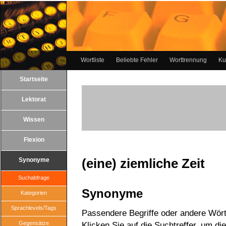
Wortliste
Beliebte Fehler
Worttrennung
Ku
Startseite
Lektorat
Wissen
Flexion
(eine) ziemliche Zeit
Synonyme
Suchabfrage
Synonyme
Kategorien
Sprachlevels/Tags
Passendere Begriffe oder andere Wörte
Gegensätze
Klicken Sie auf die Suchtreffer, um di