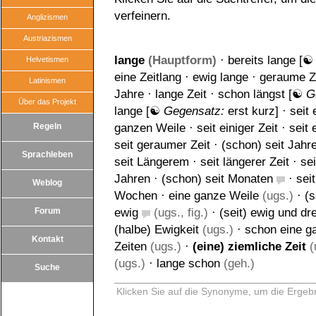
verfeinern.
Anglizismen
Austriazismen
lange
(Hauptform)
·
bereits lange
[
Helvetismen
eine Zeitlang
·
ewig lange
·
geraume Z
Latinismen
Jahre
·
lange Zeit
·
schon längst
[☯
G
Über das Projekt
lange
[☯
Gegensatz:
erst kurz
] ·
seit 
Regeln
ganzen Weile
·
seit einiger Zeit
·
seit
seit geraumer Zeit
·
(schon) seit Jahr
Sprachleben
seit Längerem
·
seit längerer Zeit
·
se
Jahren
·
(schon) seit Monaten
·
sei
Weblog
Wochen
·
eine ganze Weile
(ugs.)
·
(s
Forum
ewig
(ugs., fig.)
·
(seit) ewig und dr
(halbe) Ewigkeit
(ugs.)
·
schon eine g
Kontakt
Zeiten
(ugs.)
·
(eine) ziemliche Zeit
(
(ugs.)
·
lange schon
(geh.)
Suche
Klicken Sie auf die Synonyme, um die Ergebn