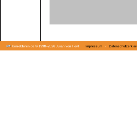
korrekturen.de ©
1998–2026 Julian von Heyl ·
Impressum
·
Datenschutzerklär