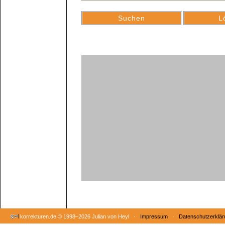
korrekturen.de ©
1998–2026 Julian von Heyl ·
Impressum
·
Datenschutzerklär