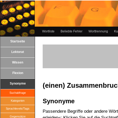
Wortliste
Beliebte Fehler
Worttrennung
Ku
Startseite
Lektorat
Wissen
Flexion
(einen) Zusammenbruch
Synonyme
Suchabfrage
Synonyme
Kategorien
Sprachlevels/Tags
Passendere Begriffe oder andere Wör
Gegensätze
erleiden«: Klicken Sie auf die Suchtre