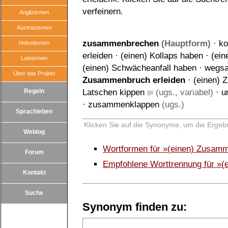
verfeinern.
Anglizismen
Austriazismen
zusammenbrechen
(Hauptform)
·
ko
Helvetismen
erleiden
·
(einen) Kollaps haben
·
(ein
Latinismen
(einen) Schwächeanfall haben
·
wegs
Über das Projekt
Zusammenbruch erleiden
·
(einen)
Regeln
Latschen kippen
(ugs., variabel)
·
u
·
zusammenklappen
(ugs.)
Sprachleben
Klicken Sie auf die Synonyme, um die Ergebn
Weblog
Wortformen für »(einen) Zusamm
Forum
Empfohlene Worttrennung für »(
Kontakt
Suche
Synonym finden zu: