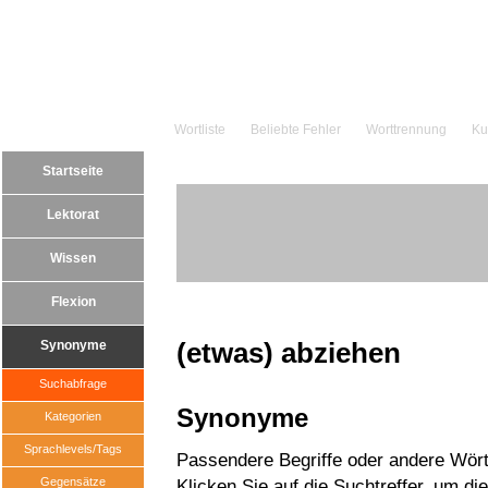
Wortliste
Beliebte Fehler
Worttrennung
Ku
Startseite
Lektorat
Wissen
Flexion
(etwas) abziehen
Synonyme
Suchabfrage
Synonyme
Kategorien
Sprachlevels/Tags
Passendere Begriffe oder andere Wört
Gegensätze
Klicken Sie auf die Suchtreffer, um di