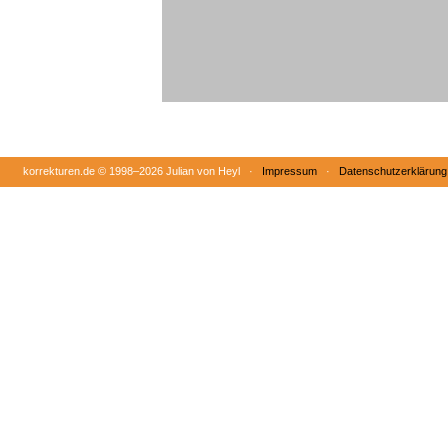
korrekturen.de ©
1998–2026 Julian von Heyl ·
Impressum
·
Datenschutzerklärung