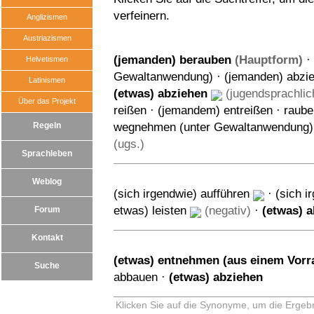
verfeinern.
Anglizismen
Austriazismen
(jemanden) berauben
(Hauptform)
·
Helvetismen
Gewaltanwendung)
·
(jemanden) abzi
Latinismen
(etwas) abziehen
(jugendsprachlic
Über das Projekt
reißen
·
(jemandem) entreißen
·
raube
Regeln
wegnehmen (unter Gewaltanwendung)
(ugs.)
Sprachleben
Weblog
(sich irgendwie) aufführen
·
(sich 
etwas) leisten
(negativ)
·
(etwas) 
Forum
Kontakt
(etwas) entnehmen (aus einem Vorr
Suche
abbauen
·
(etwas) abziehen
Klicken Sie auf die Synonyme, um die Ergebn