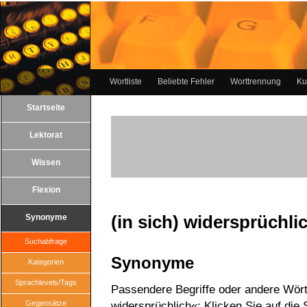
Wortliste
Beliebte Fehler
Worttrennung
Ku
Startseite
Lektorat
Wissen
Flexion
(in sich) widersprüchli
Synonyme
Suchabfrage
Synonyme
Kategorien
Sprachlevels/Tags
Passendere Begriffe oder andere Wörte
Gegensätze
widersprüchlich«: Klicken Sie auf die 