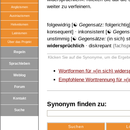
weiter zu verfeinern.
Anglizismen
Austriazismen
folgewidrig
[☯
Gegensatz:
folgerichtig
Helvetismen
konsequent
] ·
inkonsistent
[☯
Gegens
Latinismen
unstimmig
[☯
Gegensätze:
(in sich) 
Über das Projekt
widersprüchlich
·
diskrepant
(fachspr
Regeln
Klicken Sie auf die Synonyme, um die Ergebn
Sprachleben
Wortformen für »(in sich) wider
Weblog
Empfohlene Worttrennung für »(i
Forum
Kontakt
Synonym finden zu:
Suche