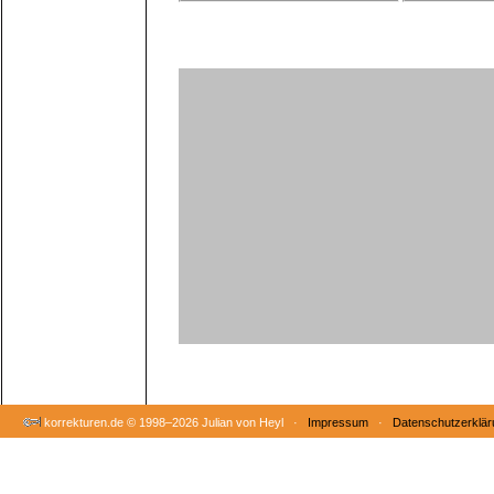
korrekturen.de ©
1998–2026 Julian von Heyl ·
Impressum
·
Datenschutzerklär