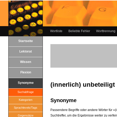
Wortliste
Beliebte Fehler
Worttrennung
Startseite
Lektorat
Wissen
Flexion
Synonyme
(innerlich) unbeteiligt
Suchabfrage
Synonyme
Kategorien
Sprachlevels/Tags
Passendere Begriffe oder andere Wörter für »(in
Suchtreffer, um die Ergebnisse weiter zu verfei
Gegensätze