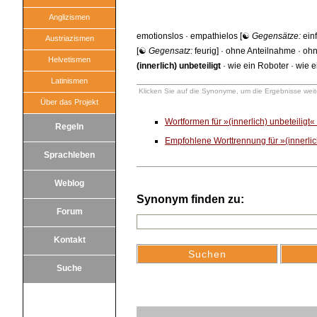
Anglizismen
emotionslos
·
empathielos
[☯
Gegensätze:
ein
Austriazismen
[☯
Gegensatz:
feurig
] ·
ohne Anteilnahme
·
ohn
Helvetismen
(innerlich) unbeteiligt
·
wie ein Roboter
·
wie e
Latinismen
Klicken Sie auf die Synonyme, um die Ergebnisse weite
Über das Projekt
Wortformen für »(innerlich) unbeteiligt
Regeln
Empfohlene Worttrennung für »(innerlich
Sprachleben
Weblog
Synonym finden zu:
Forum
Kontakt
Suche