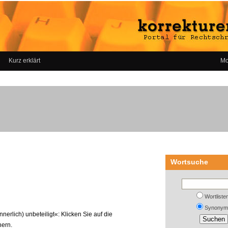
Kurz erklärt
Mo
Wortsuche
Wortliste
Synonym
nerlich) unbeteiligt«: Klicken Sie auf die
nern.