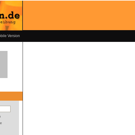
bile Version
n
e