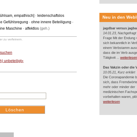
fühlsam
,
empathisch
] ·
leidenschaftslos
Neu in den Web
e Gefühlsregung
·
ohne innere Beteiligung
·
ine Maschine
·
affektlos
(geh.)
jagdbar versus jagba
14.01.23, Nachgefragt
Frage Mit der Endung »
r zu verfeinern.
sich bekanntlich in Ver
einem Verbstamm aus
« suchen
dass die im Verb ausg
Tätigkeit ...
weiterlesen
) unbeteiligt«
Das Vakzin oder die 
10.05.21, Kurz erklärt
Die Coronapandemie br
sich, dass Fremdwörter
mehr oder minder der
medizinischen Fachsp
vorbehalten waren, plötz
weiterlesen