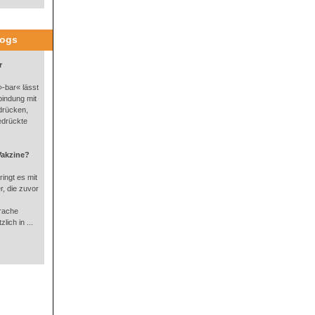
logs
r
-bar« lässt
bindung mit
drücken,
edrückte
Vakzine?
ingt es mit
, die zuvor
rache
lich in ...