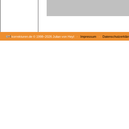
korrekturen.de ©
1998–2026 Julian von Heyl ·
Impressum
·
Datenschutzerklär