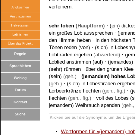
verfeinern.
Anglizismen
Austriazismen
sehr loben
(Hauptform)
·
(ein) dick
Helvetismen
ein großes Lob aussprechen
·
(jeman
Latinismen
den Himmel heben
·
in den höchsten 
Über das Projekt
Tönen reden (von)
·
(sich) in Lobesh
Regeln
Lobtiraden ergehen
(abwertend)
·
(jem
Loblied anstimmen (auf)
·
(jemandes) 
Sprachleben
(sehr) rühmen
·
über den grünen Klee
(sein)
(geh.)
·
(jemandem) hohes Lob
Weblog
(geh.)
·
(sich) in Lobestiraden ergehe
Forum
Lorbeerkränze flechten
(geh., fig.)
·
(
flechten
(geh., fig.)
·
voll des Lobes (s
Kontakt
jemandem) Weihrauch spenden
(geh., 
Suche
Klicken Sie auf die Synonyme, um die Ergebn
Wortformen für »(jemandem) hoh