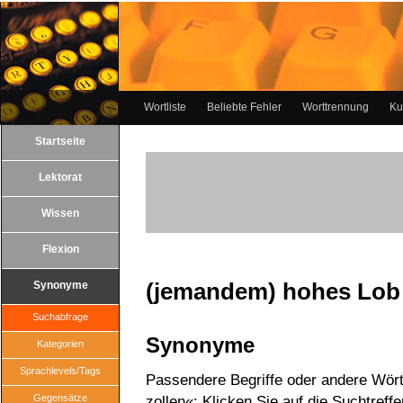
Wortliste
Beliebte Fehler
Worttrennung
Ku
Startseite
Lektorat
Wissen
Flexion
(jemandem) hohes Lob 
Synonyme
Suchabfrage
Synonyme
Kategorien
Sprachlevels/Tags
Passendere Begriffe oder andere Wör
Gegensätze
zollen«: Klicken Sie auf die Suchtreff