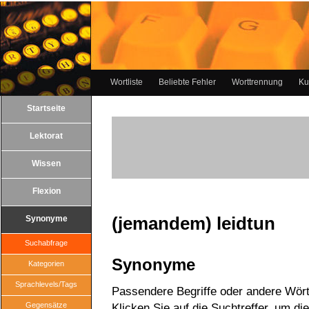
Wortliste
Beliebte Fehler
Worttrennung
Ku
Startseite
Lektorat
Wissen
Flexion
(jemandem) leidtun
Synonyme
Suchabfrage
Synonyme
Kategorien
Sprachlevels/Tags
Passendere Begriffe oder andere Wört
Gegensätze
Klicken Sie auf die Suchtreffer, um di