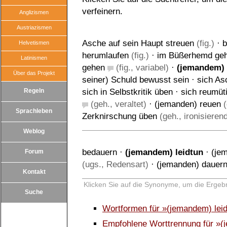
verfeinern.
Anglizismen
Austriazismen
Asche auf sein Haupt streuen
(fig.)
·
b
Helvetismen
herumlaufen
(fig.)
·
im Büßerhemd ge
Latinismen
gehen
(fig., variabel)
·
(jemandem) 
Über das Projekt
seiner) Schuld bewusst sein
·
sich As
Regeln
sich in Selbstkritik üben
·
sich reumüt
(geh., veraltet)
·
(jemanden) reuen
(
Sprachleben
Zerknirschung üben
(geh., ironisieren
Weblog
bedauern
·
(jemandem) leidtun
·
(je
Forum
(ugs., Redensart)
·
(jemanden) dauer
Kontakt
Klicken Sie auf die Synonyme, um die Ergebn
Suche
Wortformen für »(jemandem) lei
Empfohlene Worttrennung für »(