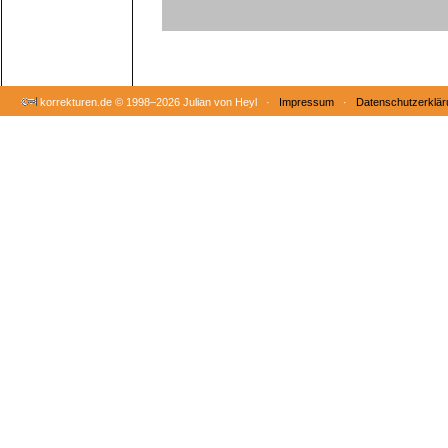
korrekturen.de ©
1998–2026 Julian von Heyl ·
Impressum
·
Datenschutzerklär