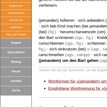
verfeinern.
Anglizismen
Austriazismen
(jemanden) hofieren
·
sich anbiedern (
Helvetismen
·
sich lieb Kind machen (bei jemande
Latinismen
(bei)
(fig.)
·
herumscharwenzeln (um)
Über das Projekt
den Bart schmieren
(ugs., fig.)
·
Kreid
Regeln
rumschleimen
(ugs., fig.)
·
schleimen
(
fig.)
·
sich einkratzen (bei)
(ugs., sa
Sprachleben
ranschmeißen
(ugs., salopp)
·
sich r
(jemandem) um den Bart gehen
(ugs.
Weblog
Klicken Sie auf die Synonyme, um die Ergebn
Forum
Wortformen für »(jemandem) um
Kontakt
Empfohlene Worttrennung für »
Suche