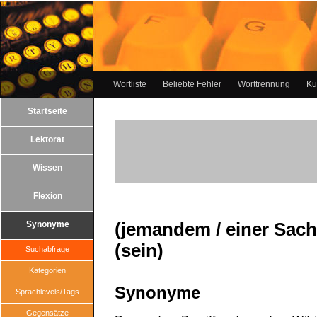
Wortliste
Beliebte Fehler
Worttrennung
Ku
Startseite
Lektorat
Wissen
Flexion
(jemandem / einer Sach
Synonyme
(sein)
Suchabfrage
Kategorien
Synonyme
Sprachlevels/Tags
Gegensätze