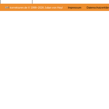
korrekturen.de ©
1998–2026 Julian von Heyl ·
Impressum
·
Datenschutzerklär