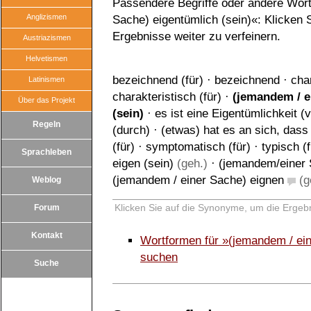
Passendere Begriffe oder andere Wört
Anglizismen
Sache) eigentümlich (sein)«: Klicken S
Ergebnisse weiter zu verfeinern.
Austriazismen
Helvetismen
bezeichnend (für)
·
bezeichnend
·
cha
Latinismen
charakteristisch (für)
·
(jemandem / e
Über das Projekt
(sein)
·
es ist eine Eigentümlichkeit (v
Regeln
(durch)
·
(etwas) hat es an sich, dass
(für)
·
symptomatisch (für)
·
typisch (f
Sprachleben
eigen (sein)
(geh.)
·
(jemandem/einer 
(jemandem / einer Sache) eignen
(ge
Weblog
Klicken Sie auf die Synonyme, um die Ergebn
Forum
Kontakt
Wortformen für »(jemandem / ein
suchen
Suche