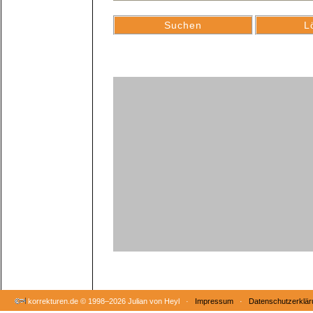
korrekturen.de ©
1998–2026 Julian von Heyl ·
Impressum
·
Datenschutzerklär