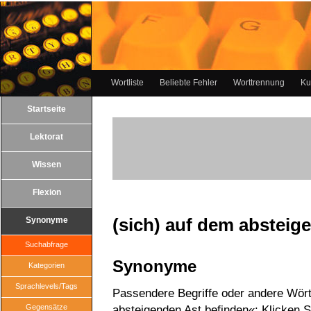
Wortliste
Beliebte Fehler
Worttrennung
Ku
Startseite
Lektorat
Wissen
Flexion
(sich) auf dem absteig
Synonyme
Suchabfrage
Synonyme
Kategorien
Sprachlevels/Tags
Passendere Begriffe oder andere Wört
Gegensätze
absteigenden Ast befinden«: Klicken Si