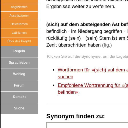
Ergebnisse weiter zu verfeinern.
Anglizismen
Austriazismen
(sich) auf dem absteigenden Ast be
Helvetismen
befindlich
·
im Niedergang begriffen
·
Latinismen
rückläufig (sein)
·
(sein) Stern ist am
Über das Projekt
Zenit überschritten haben
(fig.)
Regeln
Klicken Sie auf die Synonyme, um die Ergebn
Sprachleben
Wortformen für »(sich) auf dem 
Weblog
suchen
Empfohlene Worttrennung für »(s
Forum
befinden«
Kontakt
Suche
Synonym finden zu: