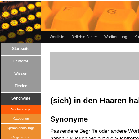
Wortliste
Beliebte Fehler
Worttrennung
Ku
Startseite
Lektorat
Wissen
Flexion
(sich) in den Haaren h
Synonyme
Suchabfrage
Synonyme
Kategorien
Sprachlevels/Tags
Passendere Begriffe oder andere Wörte
Gegensätze
haben«: Klicken Sie auf die Suchtreff