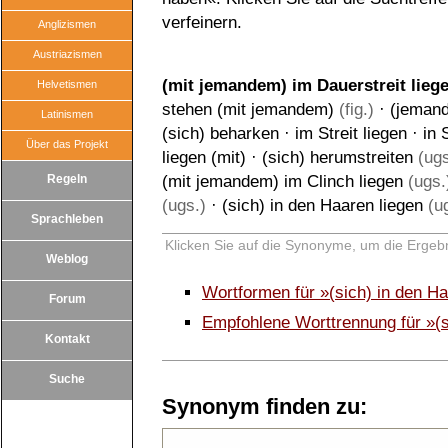
verfeinern.
Anglizismen
Austriazismen
(mit jemandem) im Dauerstreit lieg
Helvetismen
stehen (mit jemandem)
(fig.)
·
(jemand
Latinismen
(sich) beharken
·
im Streit liegen
·
in 
Über das Projekt
liegen (mit)
·
(sich) herumstreiten
(ugs
Regeln
(mit jemandem) im Clinch liegen
(ugs.
(ugs.)
·
(sich) in den Haaren liegen
(ug
Sprachleben
Klicken Sie auf die Synonyme, um die Ergebn
Weblog
Wortformen für »(sich) in den 
Forum
Empfohlene Worttrennung für »(s
Kontakt
Suche
Synonym finden zu: