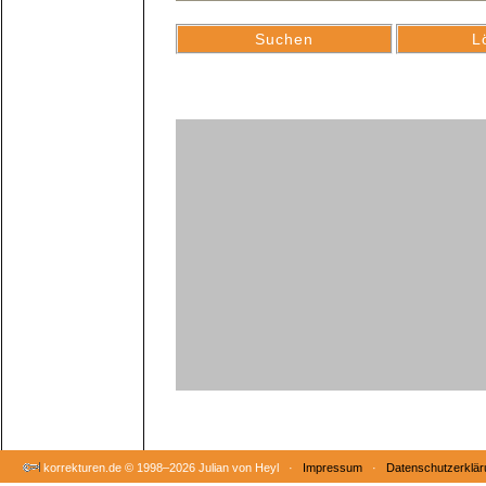
korrekturen.de ©
1998–2026 Julian von Heyl ·
Impressum
·
Datenschutzerklär