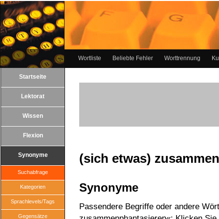
Wortliste
Beliebte Fehler
Worttrennung
Ku
Startseite
Lektorat
Wissen
Flexion
(sich etwas) zusammen
Synonyme
Suchabfrage
Synonyme
Kategorien
Sprachlevels/Tags
Passendere Begriffe oder andere Wört
Gegensätze
zusammenphantasieren«: Klicken Sie a