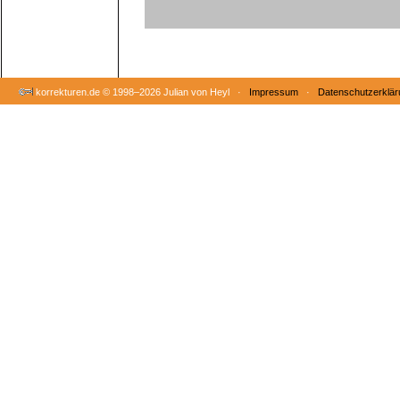
korrekturen.de ©
1998–2026 Julian von Heyl ·
Impressum
·
Datenschutzerklär