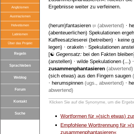
Ergebnisse weiter zu verfeinern.
Anglizismen
Austriazismen
(herum)fantasieren
(abwertend)
·
he
Helvetismen
(abenteuerlichen) Spekulationen erge
Latinismen
Kaffeesatzleserei (betreiben)
·
keine 
Über das Projekt
legen)
·
orakeln
·
Spekulationen anste
Regeln
[☯
Gegensatz:
bei den Fakten bleiben
(anstellen)
·
wilde Spekulationen (...)
Sprachleben
zusammenphantasieren
(abwertend)
(sich etwas) aus den Fingern saugen
(
Weblog
·
herumspinnen
(ugs., abwertend)
·
he
Forum
abwertend)
Kontakt
Klicken Sie auf die Synonyme, um die Ergebn
Suche
Wortformen für »(sich etwas) 
Empfohlene Worttrennung für »(s
zusammenphantasieren«