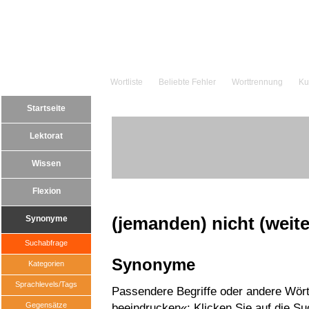
Wortliste
Beliebte Fehler
Worttrennung
Ku
Startseite
Lektorat
Wissen
Flexion
(jemanden) nicht (weit
Synonyme
Suchabfrage
Synonyme
Kategorien
Sprachlevels/Tags
Passendere Begriffe oder andere Wörte
Gegensätze
beeindrucken«: Klicken Sie auf die Su