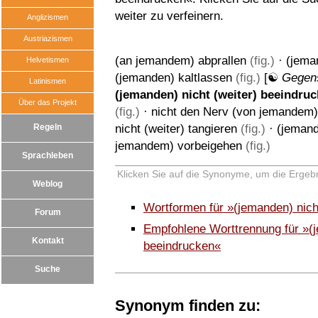
weiter zu verfeinern.
Anglizismen
Austriazismen
(an jemandem) abprallen
(fig.)
·
(jema
Helvetismen
(jemanden) kaltlassen
(fig.)
[☯
Gegen
Latinismen
(jemanden) nicht (weiter) beeindru
Über das Projekt
(fig.)
·
nicht den Nerv (von jemandem) 
Regeln
nicht (weiter) tangieren
(fig.)
·
(jemand
jemandem) vorbeigehen
(fig.)
Sprachleben
Klicken Sie auf die Synonyme, um die Ergebn
Weblog
Wortformen für »(jemanden) nich
Forum
Empfohlene Worttrennung für »(j
Kontakt
beeindrucken«
Suche
Synonym finden zu: