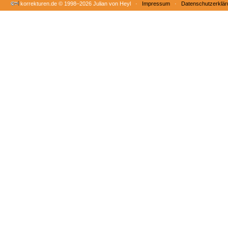
korrekturen.de ©
1998–2026 Julian von Heyl ·
Impressum
·
Datenschutzerklär