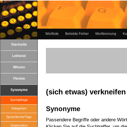
Wortliste
Beliebte Fehler
Worttrennung
Ku
Startseite
Lektorat
Wissen
Flexion
(sich etwas) verkneifen
Synonyme
Suchabfrage
Synonyme
Kategorien
Sprachlevels/Tags
Passendere Begriffe oder andere Wörte
Gegensätze
Klicken Sie auf die Suchtreffer, um di