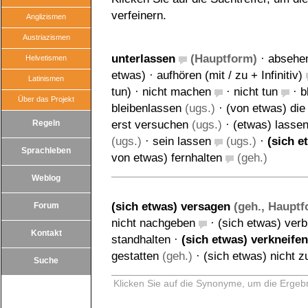
verfeinern.
Anglizismen
Austriazismen
unterlassen
(Hauptform)
·
absehen
Helvetismen
etwas)
·
aufhören (mit / zu + Infinitiv)
Latinismen
tun)
·
nicht machen
·
nicht tun
·
b
Über das Projekt
bleibenlassen
(ugs.)
·
(von etwas) die
Regeln
erst versuchen
(ugs.)
·
(etwas) lasse
(ugs.)
·
sein lassen
(ugs.)
·
(sich e
Sprachleben
von etwas) fernhalten
(geh.)
Weblog
(sich etwas) versagen
(geh., Hauptf
Forum
nicht nachgeben
·
(sich etwas) verb
Kontakt
standhalten
·
(sich etwas) verkneifen
gestatten
(geh.)
·
(sich etwas) nicht 
Suche
Klicken Sie auf die Synonyme, um die Ergebn