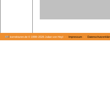
korrekturen.de ©
1998–2026 Julian von Heyl ·
Impressum
·
Datenschutzerklär