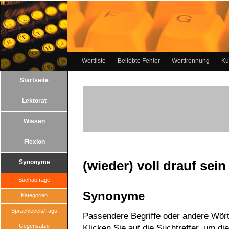
Wortliste
Beliebte Fehler
Worttrennung
Ku
Startseite
Lektorat
Wissen
Flexion
(wieder) voll drauf sein
Synonyme
Suchabfrage
Synonyme
Kategorien
Sprachlevels/Tags
Passendere Begriffe oder andere Wörter
Gegensätze
Klicken Sie auf die Suchtreffer, um di