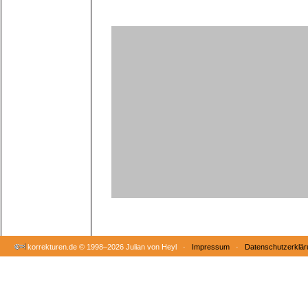
korrekturen.de ©
1998–2026 Julian von Heyl ·
Impressum
·
Datenschutzerklär