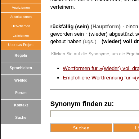
verfeinern.
Anglizismen
Austriazismen
rückfällig (sein)
(Hauptform)
·
einen
Helvetismen
geworden sein
·
(wieder) abgestürzt s
Latinismen
gebaut haben
(ugs.)
·
(wieder) voll d
Über das Projekt
Klicken Sie auf die Synonyme, um die Ergebn
Regeln
Wortformen für »(wieder) voll dr
Sprachleben
Empfohlene Worttrennung für »(wi
Weblog
Forum
Synonym finden zu:
Kontakt
Suche