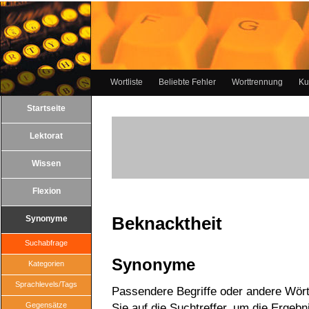
Wortliste
Beliebte Fehler
Worttrennung
Ku
Startseite
Lektorat
Wissen
Flexion
Beknacktheit
Synonyme
Suchabfrage
Synonyme
Kategorien
Sprachlevels/Tags
Passendere Begriffe oder andere Wört
Gegensätze
Sie auf die Suchtreffer, um die Ergebn