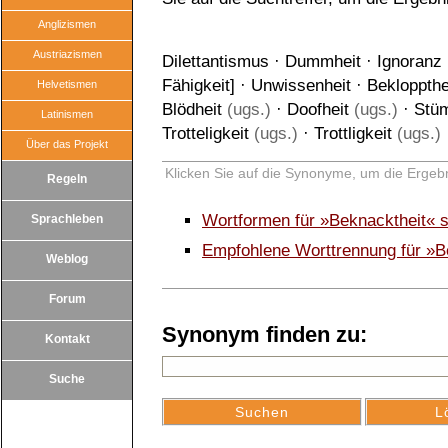
Anglizismen
Austriazismen
Dilettantismus
·
Dummheit
·
Ignoranz
Fähigkeit
] ·
Unwissenheit
·
Bekloppthe
Helvetismen
Blödheit
(ugs.)
·
Doofheit
(ugs.)
·
Stüm
Latinismen
Trotteligkeit
(ugs.)
·
Trottligkeit
(ugs.)
Über das Projekt
Klicken Sie auf die Synonyme, um die Ergebn
Regeln
Wortformen für »Beknacktheit« 
Sprachleben
Empfohlene Worttrennung für »B
Weblog
Forum
Synonym finden zu:
Kontakt
Suche