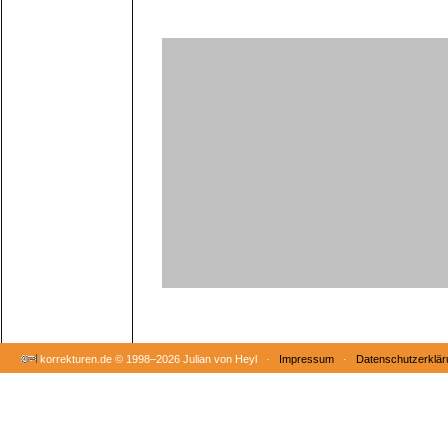
korrekturen.de ©
1998–2026 Julian von Heyl ·
Impressum
·
Datenschutzerklär