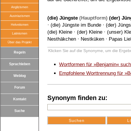
Anglizismen
Austriazismen
(die) Jüngste
(Hauptform)
(der) Jün
·
(die) Jüngste im Bunde
·
(der) Jüng
Helvetismen
(die) Kleine
·
(der) Kleine
·
(unser) Kl
Latinismen
Nesthäkchen
·
Nestküken
·
Papas Lie
Über das Projekt
Klicken Sie auf die Synonyme, um die Ergebn
Regeln
Wortformen für »Benjamin« suc
Sprachleben
Empfohlene Worttrennung für »B
Weblog
Forum
Synonym finden zu:
Kontakt
Suche