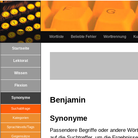
Wortliste
Beliebte Fehler
Worttrennung
Ku
Startseite
Lektorat
Wissen
Flexion
Benjamin
Synonyme
Suchabfrage
Synonyme
Kategorien
Sprachlevels/Tags
Passendere Begriffe oder andere Wört
Gegensätze
auf die Suchtreffer, um die Ergebnisse