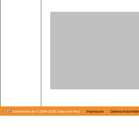
korrekturen.de ©
1998–2026 Julian von Heyl ·
Impressum
·
Datenschutzerklär