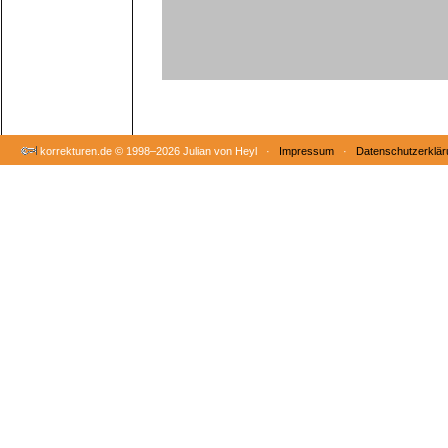
korrekturen.de ©
1998–2026 Julian von Heyl ·
Impressum
·
Datenschutzerklär