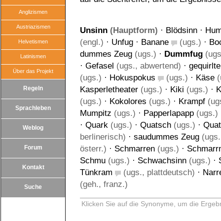
Anglizismen
Austriazismen
Unsinn
(Hauptform)
·
Blödsinn
·
Hum
(engl.)
·
Unfug
·
Banane
(ugs.)
·
Bo
Helvetismen
dummes Zeug
(ugs.)
·
Dummfug
(ugs
Latinismen
·
Gefasel
(ugs., abwertend)
·
gequirlt
Über das Projekt
(ugs.)
·
Hokuspokus
(ugs.)
·
Käse
(
Regeln
Kasperletheater
(ugs.)
·
Kiki
(ugs.)
·
K
(ugs.)
·
Kokolores
(ugs.)
·
Krampf
(ug
Sprachleben
Mumpitz
(ugs.)
·
Papperlapapp
(ugs.)
·
Quark
(ugs.)
·
Quatsch
(ugs.)
·
Quat
Weblog
berlinerisch)
·
saudummes Zeug
(ugs.
Forum
österr.)
·
Schmarren
(ugs.)
·
Schmarr
Schmu
(ugs.)
·
Schwachsinn
(ugs.)
·
Kontakt
Tünkram
(ugs., plattdeutsch)
·
Narr
(geh., franz.)
Suche
Klicken Sie auf die Synonyme, um die Ergebn