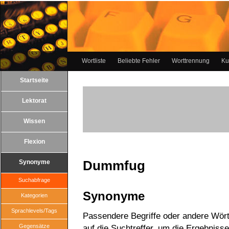
Wortliste
Beliebte Fehler
Worttrennung
Ku
Startseite
Lektorat
Wissen
Flexion
Dummfug
Synonyme
Suchabfrage
Synonyme
Kategorien
Sprachlevels/Tags
Passendere Begriffe oder andere Wört
Gegensätze
auf die Suchtreffer, um die Ergebnisse