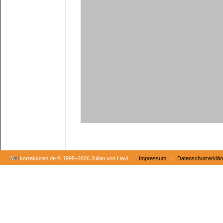
korrekturen.de ©
1998–2026 Julian von Heyl ·
Impressum
·
Datenschutzerklär