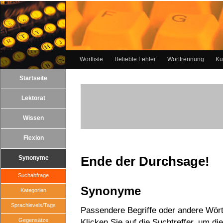
Wortliste
Beliebte Fehler
Worttrennung
Ku
Startseite
Lektorat
Wissen
Flexion
Ende der Durchsage!
Synonyme
Suchabfrage
Synonyme
Kategorien
Sprachlevels/Tags
Passendere Begriffe oder andere Wört
Gegensätze
Klicken Sie auf die Suchtreffer, um di