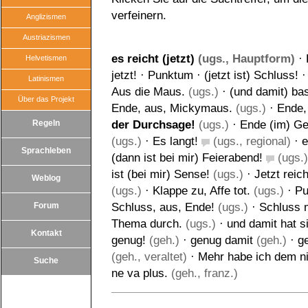
verfeinern.
Anglizismen
Austriazismen
es reicht (jetzt)
(ugs., Hauptform)
·
Helvetismen
jetzt!
·
Punktum
·
(jetzt ist) Schluss!
Latinismen
Aus die Maus.
(ugs.)
·
(und damit) bas
Über das Projekt
Ende, aus, Mickymaus.
(ugs.)
·
Ende,
Regeln
der Durchsage!
(ugs.)
·
Ende (im) Ge
(ugs.)
·
Es langt!
(ugs., regional)
·
e
Sprachleben
(dann ist bei mir) Feierabend!
(ugs.)
ist (bei mir) Sense!
(ugs.)
·
Jetzt reich
Weblog
(ugs.)
·
Klappe zu, Affe tot.
(ugs.)
·
Pu
Forum
Schluss, aus, Ende!
(ugs.)
·
Schluss m
Thema durch.
(ugs.)
·
und damit hat s
Kontakt
genug!
(geh.)
·
genug damit
(geh.)
·
g
(geh., veraltet)
·
Mehr habe ich dem ni
Suche
ne va plus.
(geh., franz.)