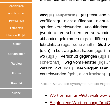
Anglizismen
Austriazismen
weg
(Hauptform)
·
(es) fehlt jede 
verflüchtigt
·
nicht auffindbar
·
nicht a
Helvetismen
spurlos verschwunden
·
unauffindbar
Latinismen
(werden)
·
verschollen
·
verschwunde
Über das Projekt
abhanden gekommen
(ugs.)
·
flöten 
Regeln
futschikato
(ugs., scherzhaft)
·
Gott 
(sich) in Luft aufgelöst haben
(ugs.)
·
Sprachleben
wo
(ugs.)
·
verschütt gegangen
(ugs.)
scherzhaft)
·
weg vom Fenster
(ugs., 
Weblog
verschluckt
(ugs.)
·
wie weggeblasen
Forum
entschwunden
(geh., auch ironisch)
·
Kontakt
Klicken Sie auf die Synonyme, um die Ergebn
Suche
Wortformen für »Gott weiß wo« 
Empfohlene Worttrennung für »G