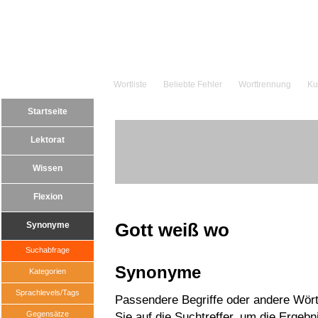
Wortliste
Beliebte Fehler
Worttrennung
Ku
Startseite
Lektorat
Wissen
Flexion
Gott weiß wo
Synonyme
Suchabfrage
Synonyme
Kategorien
Sprachlevels/Tags
Passendere Begriffe oder andere Wört
Gegensätze
Sie auf die Suchtreffer, um die Ergebn