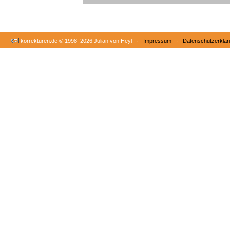
korrekturen.de ©
1998–2026 Julian von Heyl ·
Impressum
·
Datenschutzerklär