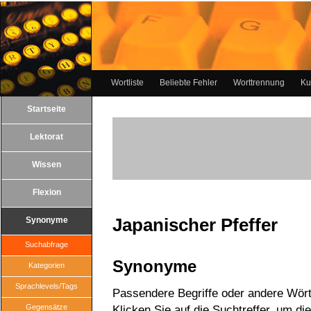
Wortliste
Beliebte Fehler
Worttrennung
Ku
Startseite
Lektorat
Wissen
Flexion
Japanischer Pfeffer
Synonyme
Suchabfrage
Synonyme
Kategorien
Sprachlevels/Tags
Passendere Begriffe oder andere Wörte
Gegensätze
Klicken Sie auf die Suchtreffer, um di