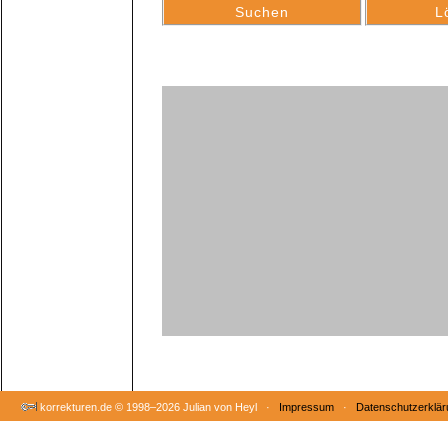
korrekturen.de ©
1998–2026 Julian von Heyl ·
Impressum
·
Datenschutzerklär