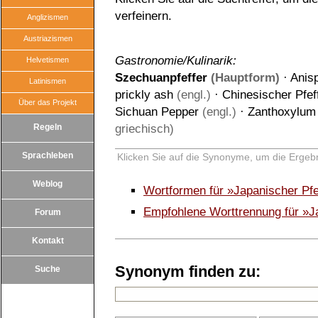
verfeinern.
Anglizismen
Austriazismen
Gastronomie/Kulinarik:
Helvetismen
Szechuanpfeffer
(Hauptform)
·
Anisp
Latinismen
prickly ash
(engl.)
·
Chinesischer Pfef
Über das Projekt
Sichuan Pepper
(engl.)
·
Zanthoxylum 
Regeln
griechisch)
Sprachleben
Klicken Sie auf die Synonyme, um die Ergebn
Weblog
Wortformen für »Japanischer Pfe
Empfohlene Worttrennung für »Ja
Forum
Kontakt
Synonym finden zu:
Suche