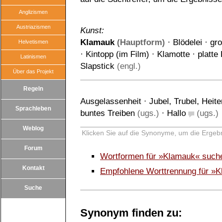
Anglizismen
Austriazismen
Kunst:
Klamauk
(Hauptform)
·
Blödelei
·
gr
Helvetismen
·
Kintopp (im Film)
·
Klamotte
·
platte
Latinismen
Slapstick
(engl.)
Über das Projekt
Regeln
Ausgelassenheit
·
Jubel, Trubel, Heite
Sprachleben
buntes Treiben
(ugs.)
·
Hallo
(ugs.)
Weblog
Klicken Sie auf die Synonyme, um die Ergebn
Forum
Wortformen für »Klamauk« such
Kontakt
Empfohlene Worttrennung für »
Suche
Synonym finden zu: