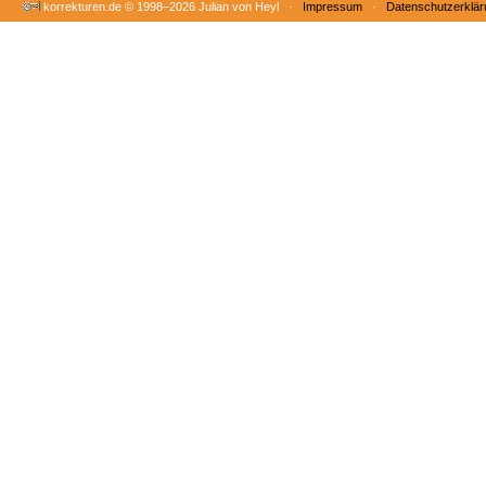
korrekturen.de ©
1998–2026 Julian von Heyl ·
Impressum
·
Datenschutzerklär