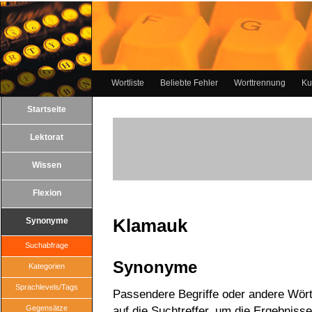
Wortliste
Beliebte Fehler
Worttrennung
Ku
Startseite
Lektorat
Wissen
Flexion
Klamauk
Synonyme
Suchabfrage
Synonyme
Kategorien
Sprachlevels/Tags
Passendere Begriffe oder andere Wört
Gegensätze
auf die Suchtreffer, um die Ergebnisse