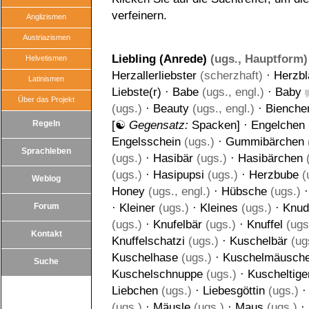
verfeinern.
Anglizismen
Austriazismen
Liebling (Anrede)
(ugs., Hauptform)
Helvetismen
Herzallerliebster
(scherzhaft)
·
Herzbl
Latinismen
Liebste(r)
·
Babe
(ugs., engl.)
·
Baby
Über das Projekt
(ugs.)
·
Beauty
(ugs., engl.)
·
Bienche
Regeln
[☯
Gegensatz:
Spacken
] ·
Engelchen
Engelsschein
(ugs.)
·
Gummibärchen
Sprachleben
(ugs.)
·
Hasibär
(ugs.)
·
Hasibärchen
(
(ugs.)
·
Hasipupsi
(ugs.)
·
Herzbube
(
Weblog
Honey
(ugs., engl.)
·
Hübsche
(ugs.)
Forum
·
Kleiner
(ugs.)
·
Kleines
(ugs.)
·
Knud
(ugs.)
·
Knufelbär
(ugs.)
·
Knuffel
(ugs
Kontakt
Knuffelschatzi
(ugs.)
·
Kuschelbär
(ug
Kuschelhase
(ugs.)
·
Kuschelmäusch
Suche
Kuschelschnuppe
(ugs.)
·
Kuscheltige
Liebchen
(ugs.)
·
Liebesgöttin
(ugs.)
(ugs.)
·
Mäusle
(ugs.)
·
Maus
(ugs.)
·