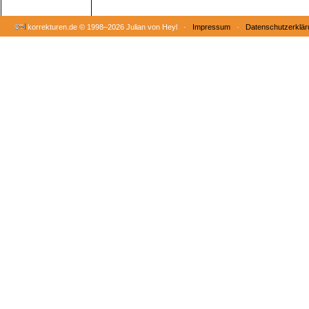
korrekturen.de ©
1998–2026 Julian von Heyl ·
Impressum
·
Datenschutzerklär