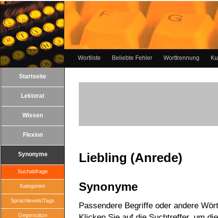
Wortliste
Beliebte Fehler
Worttrennung
Ku
Startseite
Lektorat
Wissen
Flexion
Liebling (Anrede)
Synonyme
Suchabfrage
Synonyme
Kategorien
Sprachlevels/Tags
Passendere Begriffe oder andere Wörte
Gegensätze
Klicken Sie auf die Suchtreffer, um di