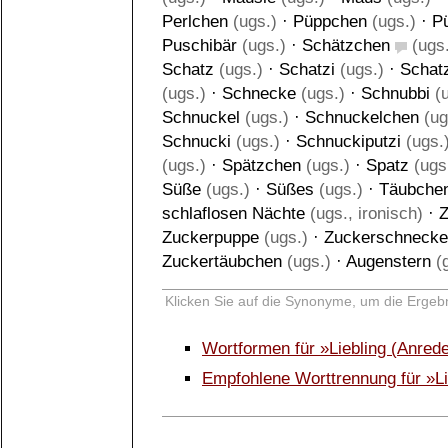
Perlchen
(ugs.)
·
Püppchen
(ugs.)
·
P
Puschibär
(ugs.)
·
Schätzchen
(ugs.
Schatz
(ugs.)
·
Schatzi
(ugs.)
·
Schat
(ugs.)
·
Schnecke
(ugs.)
·
Schnubbi
(u
Schnuckel
(ugs.)
·
Schnuckelchen
(ug
Schnucki
(ugs.)
·
Schnuckiputzi
(ugs.
(ugs.)
·
Spätzchen
(ugs.)
·
Spatz
(ugs
Süße
(ugs.)
·
Süßes
(ugs.)
·
Täubche
schlaflosen Nächte
(ugs., ironisch)
·
Z
Zuckerpuppe
(ugs.)
·
Zuckerschnecke
Zuckertäubchen
(ugs.)
·
Augenstern
(g
Klicken Sie auf die Synonyme, um die Ergebn
Wortformen für »Liebling (Anred
Empfohlene Worttrennung für »Li