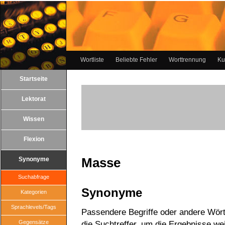
Wortliste
Beliebte Fehler
Worttrennung
Ku
Startseite
Lektorat
Wissen
Flexion
Masse
Synonyme
Suchabfrage
Synonyme
Kategorien
Sprachlevels/Tags
Passendere Begriffe oder andere Wört
Gegensätze
die Suchtreffer, um die Ergebnisse wei