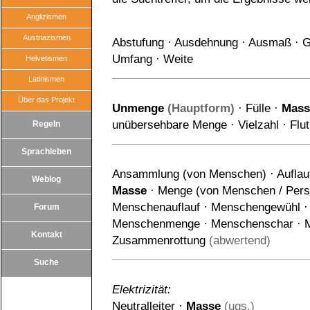
Anglizismen
Austriazismen
Abstufung
·
Ausdehnung
·
Ausmaß
·
G
Umfang
·
Weite
Helvetismen
Latinismen
Über das Projekt
Unmenge
(Hauptform)
·
Fülle
·
Mass
unübersehbare Menge
·
Vielzahl
·
Flut
Regeln
Sprachleben
Ansammlung (von Menschen)
·
Auflau
Weblog
Masse
·
Menge (von Menschen / Pers
Menschenauflauf
·
Menschengewühl
Forum
Menschenmenge
·
Menschenschar
·
Kontakt
Zusammenrottung
(abwertend)
Suche
Elektrizität:
Neutralleiter
·
Masse
(ugs.)