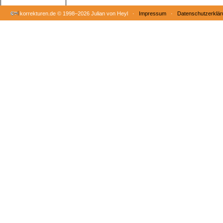
korrekturen.de ©
1998–2026 Julian von Heyl ·
Impressum
·
Datenschutzerklär