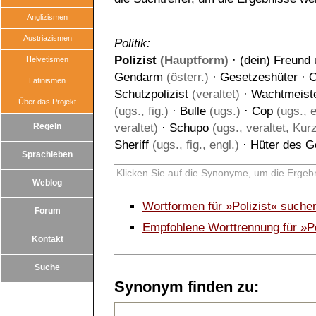
Anglizismen
Austriazismen
Politik:
Polizist
(Hauptform)
·
(dein) Freund 
Helvetismen
Gendarm
(österr.)
·
Gesetzeshüter
·
O
Latinismen
Schutzpolizist
(veraltet)
·
Wachtmeist
Über das Projekt
(ugs., fig.)
·
Bulle
(ugs.)
·
Cop
(ugs., e
Regeln
veraltet)
·
Schupo
(ugs., veraltet, Kur
Sheriff
(ugs., fig., engl.)
·
Hüter des G
Sprachleben
Klicken Sie auf die Synonyme, um die Ergebn
Weblog
Wortformen für »Polizist« suche
Forum
Empfohlene Worttrennung für »Po
Kontakt
Suche
Synonym finden zu: