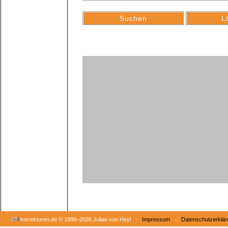
korrekturen.de ©
1998–2026 Julian von Heyl ·
Impressum
·
Datenschutzerklär