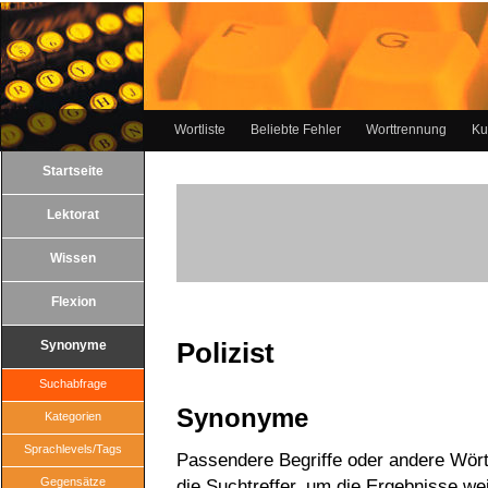
Wortliste
Beliebte Fehler
Worttrennung
Ku
Startseite
Lektorat
Wissen
Flexion
Polizist
Synonyme
Suchabfrage
Synonyme
Kategorien
Sprachlevels/Tags
Passendere Begriffe oder andere Wörte
Gegensätze
die Suchtreffer, um die Ergebnisse wei