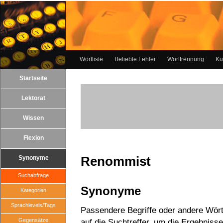
Wortliste
Beliebte Fehler
Worttrennung
Ku
Startseite
Lektorat
Wissen
Flexion
Renommist
Synonyme
Suchabfrage
Synonyme
Kategorien
Sprachlevels/Tags
Passendere Begriffe oder andere Wört
Gegensätze
auf die Suchtreffer, um die Ergebnisse