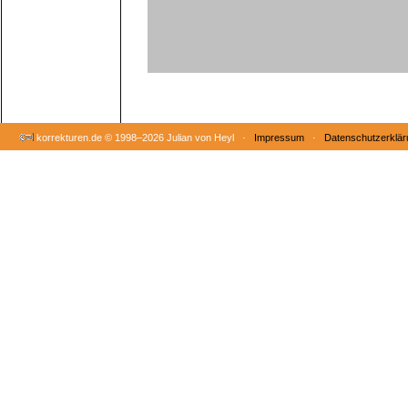
korrekturen.de ©
1998–2026 Julian von Heyl ·
Impressum
·
Datenschutzerklär