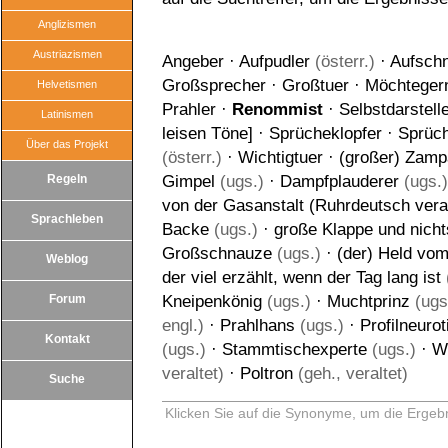
Anglizismen
Austriazismen
Angeber
·
Aufpudler
(österr.)
·
Aufschn
Großsprecher
·
Großtuer
·
Möchteger
Helvetismen
Prahler
·
Renommist
·
Selbstdarstell
Latinismen
leisen Töne
] ·
Sprücheklopfer
·
Sprüc
Über das Projekt
(österr.)
·
Wichtigtuer
·
(großer) Zam
Regeln
Gimpel
(ugs.)
·
Dampfplauderer
(ugs.)
von der Gasanstalt (Ruhrdeutsch vera
Sprachleben
Backe
(ugs.)
·
große Klappe und nicht
Großschnauze
(ugs.)
·
(der) Held vom
Weblog
der viel erzählt, wenn der Tag lang ist
Forum
Kneipenkönig
(ugs.)
·
Muchtprinz
(ugs.
engl.)
·
Prahlhans
(ugs.)
·
Profilneurot
Kontakt
(ugs.)
·
Stammtischexperte
(ugs.)
·
W
veraltet)
·
Poltron
(geh., veraltet)
Suche
Klicken Sie auf die Synonyme, um die Ergebn