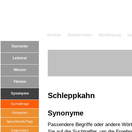
Wortliste
Beliebte Fehler
Worttrennung
Ku
Startseite
Lektorat
Wissen
Flexion
Schleppkahn
Synonyme
Suchabfrage
Synonyme
Kategorien
Sprachlevels/Tags
Passendere Begriffe oder andere Wört
Gegensätze
Sie auf die Suchtreffer, um die Ergebn