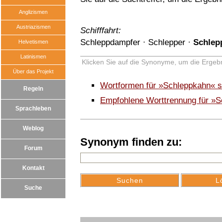
Anglizismen
Austriazismen
Schifffahrt:
Schleppdampfer
·
Schlepper
·
Schlep
Helvetismen
Latinismen
Klicken Sie auf die Synonyme, um die Ergebn
Über das Projekt
Wortformen für »Schleppkahn« 
Regeln
Empfohlene Worttrennung für »
Sprachleben
Weblog
Synonym finden zu:
Forum
Kontakt
Suche