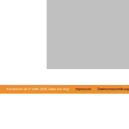
korrekturen.de ©
1998–2026 Julian von Heyl ·
Impressum
·
Datenschutzerklärung