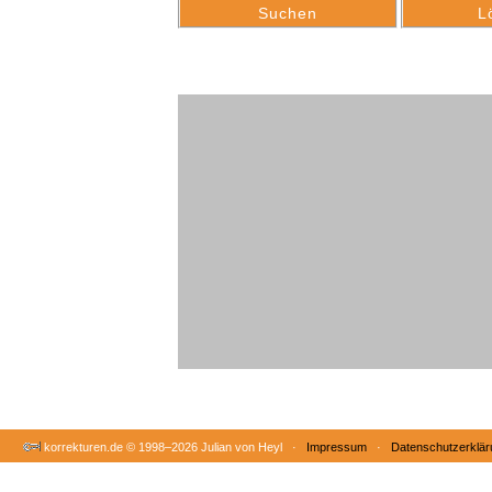
korrekturen.de ©
1998–2026 Julian von Heyl ·
Impressum
·
Datenschutzerklär