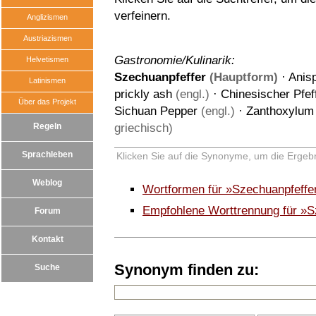
verfeinern.
Anglizismen
Austriazismen
Gastronomie/Kulinarik:
Helvetismen
Szechuanpfeffer
(Hauptform)
·
Anisp
Latinismen
prickly ash
(engl.)
·
Chinesischer Pfef
Über das Projekt
Sichuan Pepper
(engl.)
·
Zanthoxylum 
Regeln
griechisch)
Sprachleben
Klicken Sie auf die Synonyme, um die Ergebn
Weblog
Wortformen für »Szechuanpfeffe
Empfohlene Worttrennung für »S
Forum
Kontakt
Synonym finden zu:
Suche