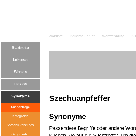
Wortliste
Beliebte Fehler
Worttrennung
Ku
Startseite
Lektorat
Wissen
Flexion
Szechuanpfeffer
Synonyme
Suchabfrage
Synonyme
Kategorien
Sprachlevels/Tags
Passendere Begriffe oder andere Wört
Gegensätze
Klicken Sie auf die Suchtreffer, um di