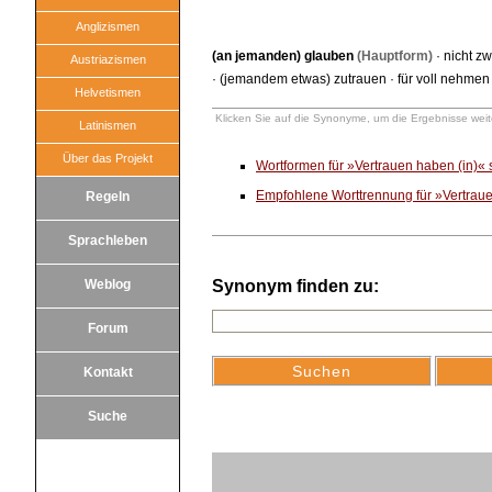
Anglizismen
(an jemanden) glauben
(Hauptform)
·
nicht zw
Austriazismen
·
(jemandem etwas) zutrauen
·
für voll nehmen
Helvetismen
Klicken Sie auf die Synonyme, um die Ergebnisse weite
Latinismen
Über das Projekt
Wortformen für »Vertrauen haben (in)«
Empfohlene Worttrennung für »Vertraue
Regeln
Sprachleben
Weblog
Synonym finden zu:
Forum
Kontakt
Suche