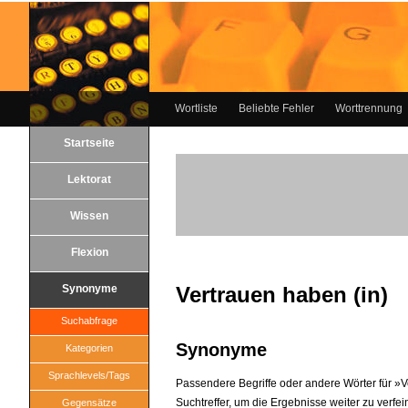
Wortliste
Beliebte Fehler
Worttrennung
Startseite
Lektorat
Wissen
Flexion
Synonyme
Vertrauen haben (in)
Suchabfrage
Synonyme
Kategorien
Sprachlevels/Tags
Passendere Begriffe oder andere Wörter für »Ve
Suchtreffer, um die Ergebnisse weiter zu verfei
Gegensätze