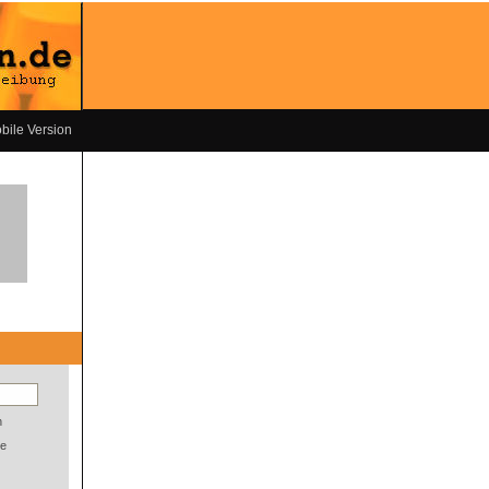
bile Version
n
e