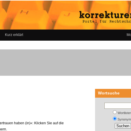
Kurz erklärt
Mo
Wortsuche
Wortliste
Synonym
rtrauen haben (in)«: Klicken Sie auf die
nern.