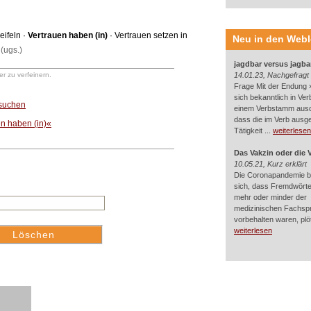
eifeln
·
Vertrauen haben (in)
·
Vertrauen setzen in
Neu in den Web
(ugs.)
jagdbar versus jagba
r zu verfeinern.
14.01.23, Nachgefragt
Frage Mit der Endung »
sich bekanntlich in Ver
 suchen
einem Verbstamm aus
dass die im Verb ausg
n haben (in)«
Tätigkeit ...
weiterlesen
Das Vakzin oder die 
10.05.21, Kurz erklärt
Die Coronapandemie br
sich, dass Fremdwörter
mehr oder minder der
medizinischen Fachsp
vorbehalten waren, plötz
weiterlesen