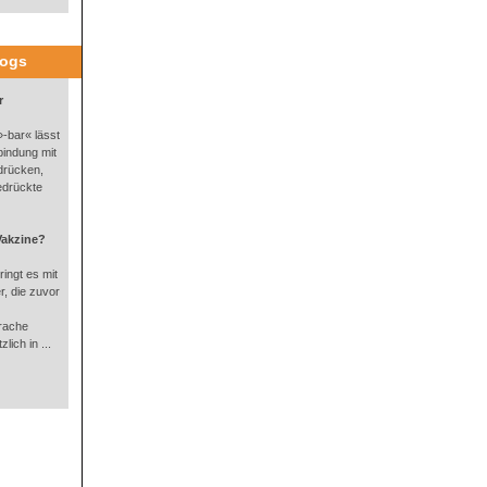
logs
r
-bar« lässt
bindung mit
drücken,
edrückte
Vakzine?
ingt es mit
, die zuvor
rache
lich in ...