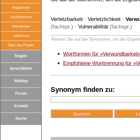
Anglizismen
Austriazismen
Verletzbarkeit
·
Verletzlichkeit
·
Verwu
(fachspr.)
·
Vulnerabilität
(fachspr.)
Helvetismen
Latinismen
Klicken Sie auf die Synonyme, um die Ergebn
Über das Projekt
Wortformen für »Verwundbarkeit
Regeln
Empfohlene Worttrennung für »V
Sprachleben
Weblog
Synonym finden zu:
Forum
Kontakt
Suche