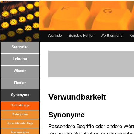
Wortliste
Beliebte Fehler
Worttrennung
Ku
Startseite
Lektorat
Wissen
Flexion
Verwundbarkeit
Synonyme
Suchabfrage
Synonyme
Kategorien
Sprachlevels/Tags
Passendere Begriffe oder andere Wört
Gegensätze
Sie auf die Suchtreffer, um die Ergebn