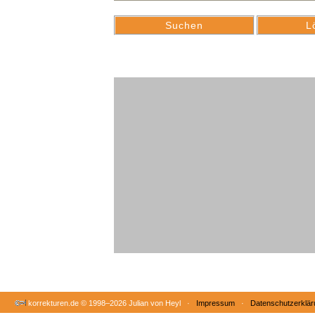
korrekturen.de ©
1998–2026 Julian von Heyl ·
Impressum
·
Datenschutzerklär