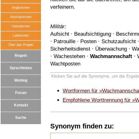
verfeinern.
Anglizismen
Austriazismen
Militär:
Helvetismen
Aufsicht
·
Beaufsichtigung
·
Beschirm
Latinismen
·
Patrouille
·
Posten
·
Schutzaufsicht
Über das Projekt
Sicherheitsdienst
·
Überwachung
·
Wa
Regeln
·
Wachestehen
·
Wachmannschaft
·
Wachtposten
Sprachleben
Klicken Sie auf die Synonyme, um die Ergebn
Weblog
Wortformen für »Wachmannscha
Forum
Empfohlene Worttrennung für »
Kontakt
Suche
Synonym finden zu: