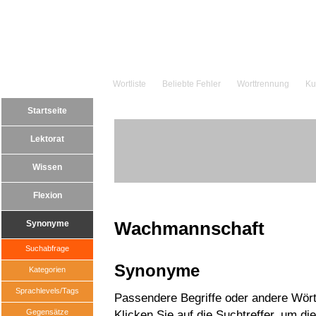
Wortliste
Beliebte Fehler
Worttrennung
Ku
Startseite
Lektorat
Wissen
Flexion
Wachmannschaft
Synonyme
Suchabfrage
Synonyme
Kategorien
Sprachlevels/Tags
Passendere Begriffe oder andere Wör
Gegensätze
Klicken Sie auf die Suchtreffer, um di