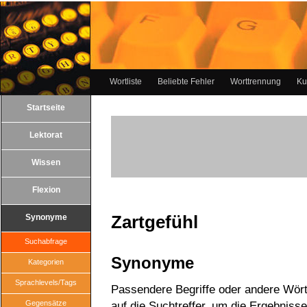
Wortliste
Beliebte Fehler
Worttrennung
Ku
Startseite
Lektorat
Wissen
Flexion
Zartgefühl
Synonyme
Suchabfrage
Synonyme
Kategorien
Sprachlevels/Tags
Passendere Begriffe oder andere Wörte
Gegensätze
auf die Suchtreffer, um die Ergebnisse