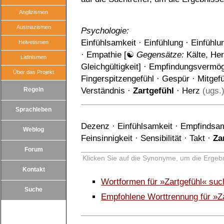
Anglizismen
Austriazismen
Psychologie:
Einfühlsamkeit
·
Einfühlung
·
Einfühlu
Helvetismen
·
Empathie
[☯
Gegensätze:
Kälte
,
Her
Latinismen
Gleichgültigkeit
] ·
Empfindungsvermö
Über das Projekt
Fingerspitzengefühl
·
Gespür
·
Mitgefü
Regeln
Verständnis
·
Zartgefühl
·
Herz
(ugs.
Sprachleben
Dezenz
·
Einfühlsamkeit
·
Empfindsam
Weblog
Feinsinnigkeit
·
Sensibilität
·
Takt
·
Za
Forum
Klicken Sie auf die Synonyme, um die Ergebn
Kontakt
Wortformen für »Zartgefühl« su
Suche
Empfohlene Worttrennung für »Za