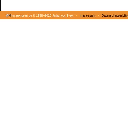
korrekturen.de ©
1998–2026 Julian von Heyl ·
Impressum
·
Datenschutzerklär