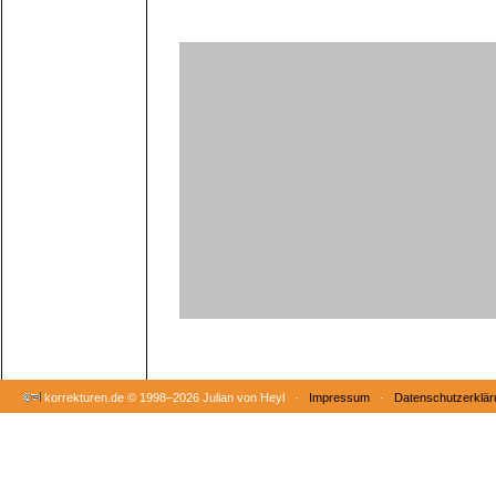
korrekturen.de ©
1998–2026 Julian von Heyl ·
Impressum
·
Datenschutzerklär