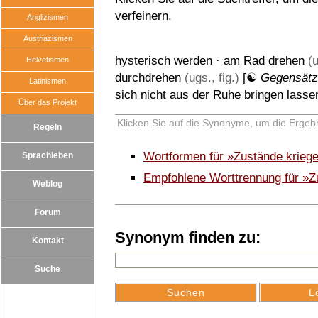
verfeinern.
Anglizismen
Austriazismen
hysterisch werden
·
am Rad drehen
(u
Helvetismen
durchdrehen
(ugs., fig.)
[☯
Gegensät
Latinismen
sich nicht aus der Ruhe bringen lasse
Über das Projekt
Klicken Sie auf die Synonyme, um die Ergebn
Regeln
Wortformen für »Zustände krieg
Sprachleben
Empfohlene Worttrennung für »Z
Weblog
Forum
Synonym finden zu:
Kontakt
Suche