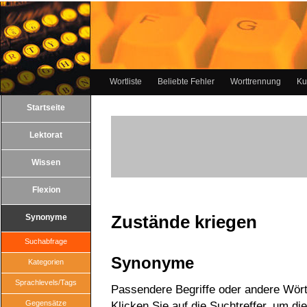
Wortliste
Beliebte Fehler
Worttrennung
Ku
Startseite
Lektorat
Wissen
Flexion
Zustände kriegen
Synonyme
Suchabfrage
Synonyme
Kategorien
Sprachlevels/Tags
Passendere Begriffe oder andere Wört
Gegensätze
Klicken Sie auf die Suchtreffer, um di