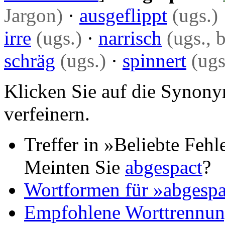
Jargon)
·
ausgeflippt
(ugs.)
irre
(ugs.)
·
narrisch
(ugs., b
schräg
(ugs.)
·
spinnert
(ugs
Klicken Sie auf die Synony
verfeinern.
Treffer in »Beliebte Fehl
Meinten Sie
abgespact
?
Wortformen für »abgesp
Empfohlene Worttrennun