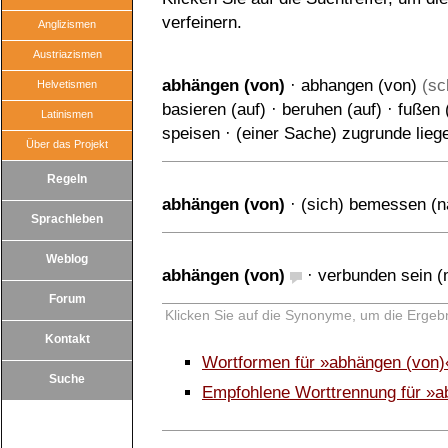
verfeinern.
Anglizismen
Austriazismen
abhängen (von)
·
abhangen (von)
(sc
Helvetismen
basieren (auf)
·
beruhen (auf)
·
fußen 
Latinismen
speisen
·
(einer Sache) zugrunde lieg
Über das Projekt
Regeln
abhängen (von)
·
(sich) bemessen (n
Sprachleben
Weblog
abhängen (von)
·
verbunden sein (
Forum
Klicken Sie auf die Synonyme, um die Ergebn
Kontakt
Wortformen für »abhängen (von)
Suche
Empfohlene Worttrennung für »a