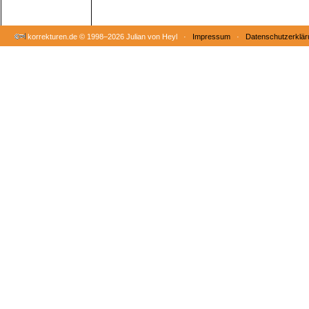
korrekturen.de ©
1998–2026 Julian von Heyl ·
Impressum
·
Datenschutzerklär