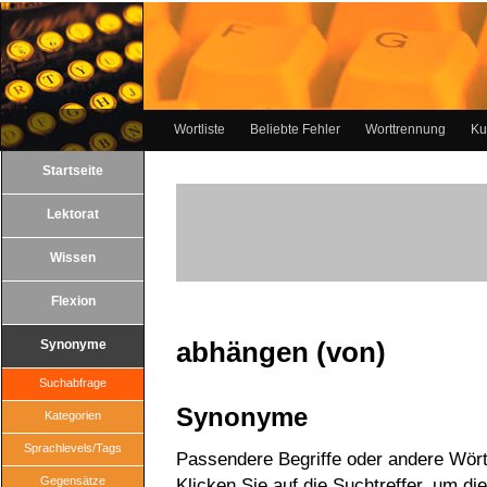
Wortliste
Beliebte Fehler
Worttrennung
Ku
Startseite
Lektorat
Wissen
Flexion
abhängen (von)
Synonyme
Suchabfrage
Synonyme
Kategorien
Sprachlevels/Tags
Passendere Begriffe oder andere Wört
Gegensätze
Klicken Sie auf die Suchtreffer, um di