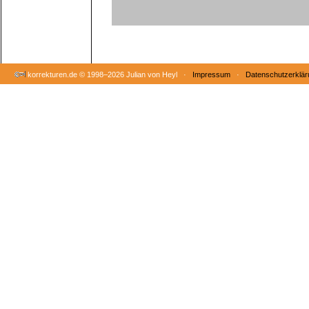
korrekturen.de ©
1998–2026 Julian von Heyl ·
Impressum
·
Datenschutzerklär