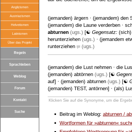
Anglizismen
Austriazismen
(jemanden) ärgern
·
(jemandem) den S
(jemandem) die Laune verderben
·
sc
Helvetismen
abturnen
(ugs.)
[☯
Gegensatz:
(sich)
Latinismen
herunterziehen
(ugs.)
·
(jemandem et
Über das Projekt
runterziehen
(ugs.)
Regeln
Sprachleben
(jemandem) die Lust nehmen
·
die Lus
(jemanden) abtörnen
(ugs.)
[☯
Gegen
Weblog
auf
] ·
(jemanden) abturnen
(ugs.)
[☯
(jemanden) TEST
,
antörnen
] ·
(als) Lu
Forum
Kontakt
Klicken Sie auf die Synonyme, um die Ergebn
Suche
Beitrag im Weblog:
abturnen / a
Wortformen für »abturnen« such
Empfohlene Worttrennung für »a