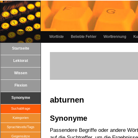
Wortliste
Beliebte Fehler
Worttrennung
Ku
Startseite
Lektorat
Wissen
Flexion
abturnen
Synonyme
Suchabfrage
Synonyme
Kategorien
Sprachlevels/Tags
Passendere Begriffe oder andere Wörte
Gegensätze
auf die Suchtreffer, um die Ergebnisse