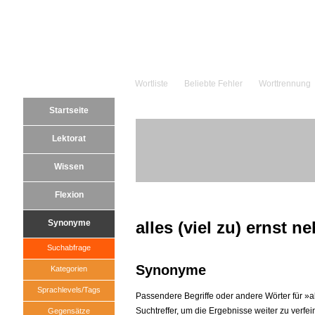
Wortliste
Beliebte Fehler
Worttrennung
Startseite
Lektorat
Wissen
Flexion
Synonyme
alles (viel zu) ernst 
Suchabfrage
Synonyme
Kategorien
Sprachlevels/Tags
Passendere Begriffe oder andere Wörter für »al
Suchtreffer, um die Ergebnisse weiter zu verfei
Gegensätze