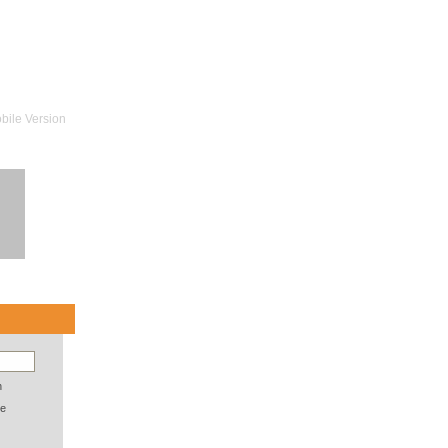
bile Version
n
e