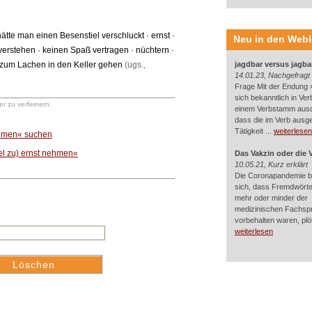
hätte man einen Besenstiel verschluckt
·
ernst
·
Neu in den Web
verstehen
·
keinen Spaß vertragen
·
nüchtern
·
zum Lachen in den Keller gehen
(ugs.,
jagdbar versus jagba
14.01.23, Nachgefragt
Frage Mit der Endung »
sich bekanntlich in Ver
r zu verfeinern.
einem Verbstamm aus
dass die im Verb ausg
Tätigkeit ...
weiterlesen
nehmen« suchen
el zu) ernst nehmen«
Das Vakzin oder die 
10.05.21, Kurz erklärt
Die Coronapandemie br
sich, dass Fremdwörter
mehr oder minder der
medizinischen Fachsp
vorbehalten waren, plötz
weiterlesen