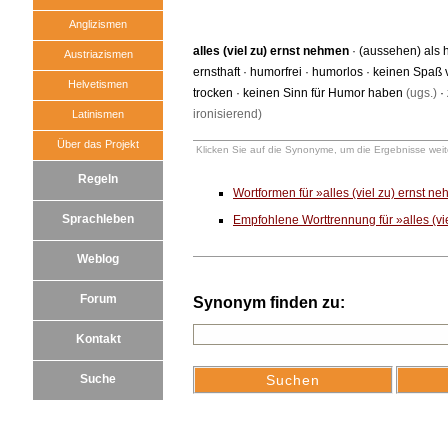
Anglizismen
alles (viel zu) ernst nehmen
·
(aussehen) als 
Austriazismen
ernsthaft
·
humorfrei
·
humorlos
·
keinen Spaß 
Helvetismen
trocken
·
keinen Sinn für Humor haben
(ugs.)
·
ironisierend)
Latinismen
Über das Projekt
Klicken Sie auf die Synonyme, um die Ergebnisse weite
Regeln
Wortformen für »alles (viel zu) ernst 
Sprachleben
Empfohlene Worttrennung für »alles (vi
Weblog
Forum
Synonym finden zu:
Kontakt
Suche