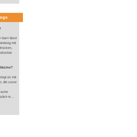
logs
r
-bar« lässt
bindung mit
drücken,
edrückte
Vakzine?
ingt es mit
, die zuvor
rache
lich in ...