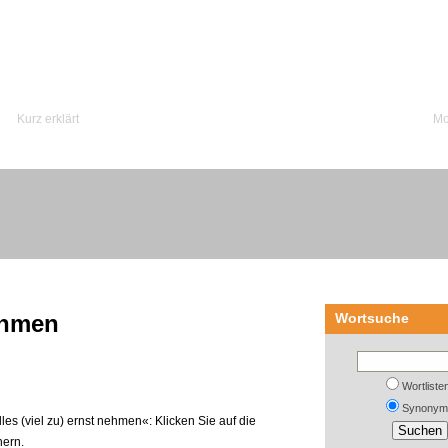
Kurz erklärt
Mo
nehmen
Wortsuche
Wortliste
Synonym
les (viel zu) ernst nehmen«: Klicken Sie auf die
nern.