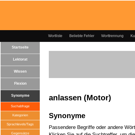
Wortliste
Beliebte Fehler
Worttrennung
Ku
Startseite
Lektorat
Wissen
Flexion
anlassen (Motor)
Synonyme
Suchabfrage
Synonyme
Kategorien
Sprachlevels/Tags
Passendere Begriffe oder andere Wört
Gegensätze
Klicken Sie auf die Suchtreffer, um di