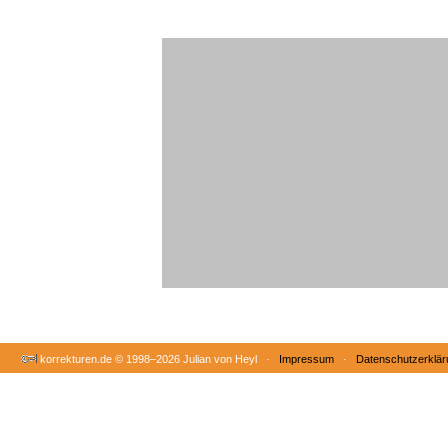
korrekturen.de ©
1998–2026 Julian von Heyl ·
Impressum
·
Datenschutzerklär