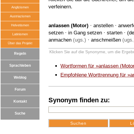
verfeinern.
Anglizismen
Austriazismen
anlassen (Motor)
·
anstellen
·
anwerf
Helvetismen
setzen
·
in Gang setzen
·
starten
·
(d
Latinismen
anmachen
(ugs.)
·
anschmeißen
(ugs.
Über das Projekt
Klicken Sie auf die Synonyme, um die Ergebn
Regeln
Wortformen für »anlassen (Moto
Sprachleben
Empfohlene Worttrennung für »a
Weblog
Forum
Synonym finden zu:
Kontakt
Suche