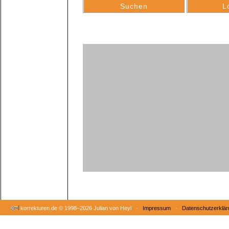
korrekturen.de ©
1998–2026 Julian von Heyl ·
Impressum
·
Datenschutzerklär