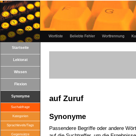
Wortliste
Beliebte Fehler
Worttrennung
Ku
Startseite
Lektorat
Wissen
Flexion
auf Zuruf
Synonyme
Suchabfrage
Synonyme
Kategorien
Sprachlevels/Tags
Passendere Begriffe oder andere Wörte
Gegensätze
auf die Suchtreffer, um die Ergebnisse