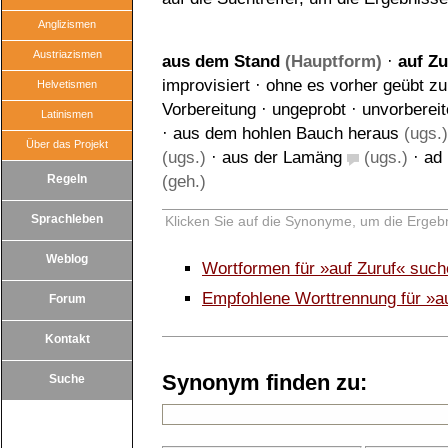
Anglizismen
Austriazismen
aus dem Stand
(Hauptform)
·
auf Zu
improvisiert
·
ohne es vorher geübt z
Helvetismen
Vorbereitung
·
ungeprobt
·
unvorbereit
Latinismen
·
aus dem hohlen Bauch heraus
(ugs.)
Über das Projekt
(ugs.)
·
aus der Lamäng
(ugs.)
·
ad
Regeln
(geh.)
Sprachleben
Klicken Sie auf die Synonyme, um die Ergebn
Weblog
Wortformen für »auf Zuruf« suc
Empfohlene Worttrennung für »au
Forum
Kontakt
Synonym finden zu:
Suche