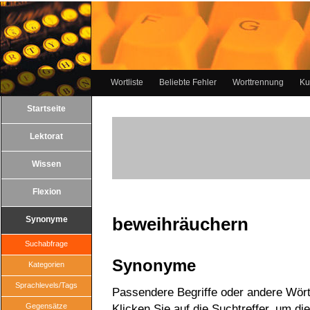
Wortliste
Beliebte Fehler
Worttrennung
Ku
Startseite
Lektorat
Wissen
Flexion
beweihräuchern
Synonyme
Suchabfrage
Synonyme
Kategorien
Sprachlevels/Tags
Passendere Begriffe oder andere Wört
Gegensätze
Klicken Sie auf die Suchtreffer, um di