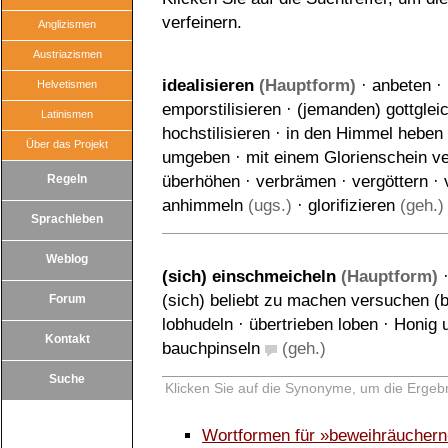
verfeinern.
Anglizismen
Austriazismen
idealisieren
(Hauptform)
·
anbeten
·
Helvetismen
emporstilisieren
·
(jemanden) gottglei
Latinismen
hochstilisieren
·
in den Himmel heben
Über das Projekt
umgeben
·
mit einem Glorienschein v
Regeln
überhöhen
·
verbrämen
·
vergöttern
·
anhimmeln
(ugs.)
·
glorifizieren
(geh.)
Sprachleben
Weblog
(sich) einschmeicheln
(Hauptform)
(sich) beliebt zu machen versuchen (b
Forum
lobhudeln
·
übertrieben loben
·
Honig 
Kontakt
bauchpinseln
(geh.)
Suche
Klicken Sie auf die Synonyme, um die Ergebn
Wortformen für »beweihräucher