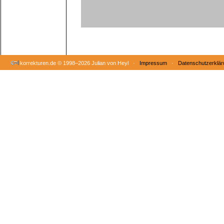
korrekturen.de ©
1998–2026 Julian von Heyl ·
Impressum
·
Datenschutzerklär