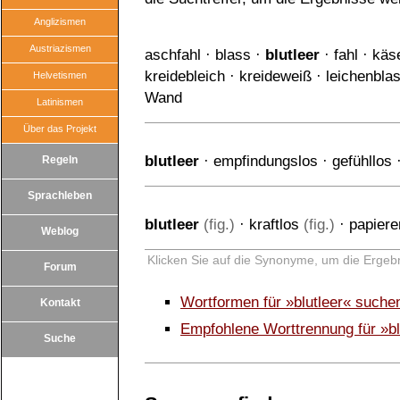
Anglizismen
Austriazismen
aschfahl
·
blass
·
blutleer
·
fahl
·
käs
kreidebleich
·
kreideweiß
·
leichenbla
Helvetismen
Wand
Latinismen
Über das Projekt
blutleer
·
empfindungslos
·
gefühllos
Regeln
Sprachleben
blutleer
(fig.)
·
kraftlos
(fig.)
·
papiere
Weblog
Klicken Sie auf die Synonyme, um die Ergebn
Forum
Wortformen für »blutleer« suche
Kontakt
Empfohlene Worttrennung für »bl
Suche