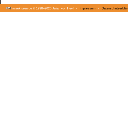
korrekturen.de ©
1998–2026 Julian von Heyl ·
Impressum
·
Datenschutzerklär