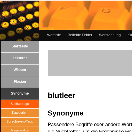
Wortliste
Beliebte Fehler
Worttrennung
Ku
Startseite
Lektorat
Wissen
Flexion
blutleer
Synonyme
Suchabfrage
Synonyme
Kategorien
Sprachlevels/Tags
Passendere Begriffe oder andere Wörte
Gegensätze
die Suchtreffer, um die Ergebnisse wei