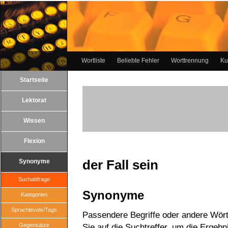
Wortliste
Beliebte Fehler
Worttrennung
Ku
Startseite
Lektorat
Wissen
Flexion
der Fall sein
Synonyme
Suchabfrage
Synonyme
Kategorien
Sprachlevels/Tags
Passendere Begriffe oder andere Wörte
Gegensätze
Sie auf die Suchtreffer, um die Ergebn