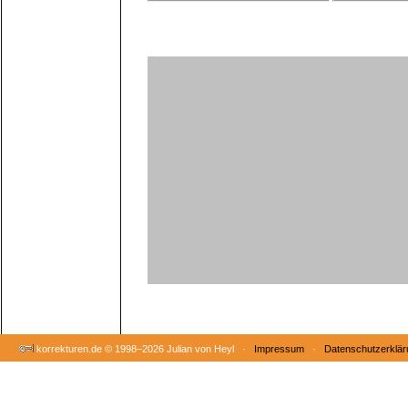
korrekturen.de ©
1998–2026 Julian von Heyl ·
Impressum
·
Datenschutzerklär