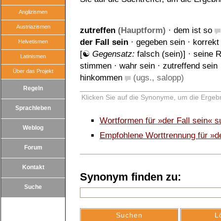
Anglizismen
Austriazismen
zutreffen
(Hauptform)
·
dem ist so
der Fall sein
·
gegeben sein
·
korrekt
Helvetismen
[☯
Gegensatz:
falsch (sein)
] ·
seine R
Latinismen
stimmen
·
wahr sein
·
zutreffend sein
Über das Projekt
hinkommen
(ugs., salopp)
Regeln
Klicken Sie auf die Synonyme, um die Ergebn
Sprachleben
Wortformen für »der Fall sein« 
Weblog
Empfohlene Worttrennung für »de
Forum
Kontakt
Synonym finden zu:
Suche